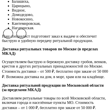
Балашиха,
Царицыно,
Видное,
Домодедово,
Новокосино,
К
антемировская,
Нагатинская.
Previous slide
Previous slide
Previous slide
Next slide
Next slide
Next slide
Наш специалист подготовит заказ к выдаче и обеспечит
быструю и удобную передачу ритуальной продукции.
Доставка ритуальных товаров по Москве (в пределах
МКАД)
Осуществляем быструю и бережную доставку гробов, венков,
крестов и других ритуальных принадлежностей по Москве.
Стоимость доставки – от 500 ₽, бесплатно при заказе от 50 000
₽. Возможна доставка на дом, в морг, храм или на кладбище.
Доставка ритуальной продукции по Московской области
(за пределами МКАД)
Доставляем ритуальные товары по всей Московской области,
включая города и населённые пункты МО. Стоимость
доставки – от 1 000 ₽, бесплатно при заказе от 50 000 ₽.