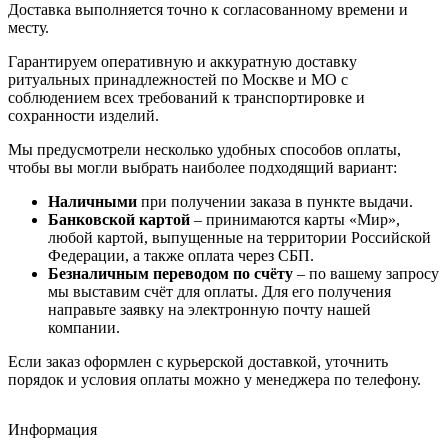
Доставка выполняется точно к согласованному времени и
месту.
Гарантируем оперативную и аккуратную доставку
ритуальных принадлежностей по Москве и МО с
соблюдением всех требований к транспортировке и
сохранности изделий.
Мы предусмотрели несколько удобных способов оплаты,
чтобы вы могли выбрать наиболее подходящий вариант:
Наличными
при получении заказа в пункте выдачи.
Банковской картой
– принимаются карты «Мир»,
любой картой, выпущенные на территории Российской
Федерации, а также оплата через СБП.
Безналичным переводом по счёту
– по вашему запросу
мы выставим счёт для оплаты. Для его получения
направьте заявку на электронную почту нашей
компании.
Если заказ оформлен с курьерской доставкой, уточнить
порядок и условия оплаты можно у менеджера по телефону.
Траурный венок Элитный №36
Ритуальный комбинированный венок №1
Похоронная композиция венка Стандарт №1
Траурный венок Авторский №29
Траурный венок Элитный №36
Ритуальный комбинированный венок №1
Похоронная композиция венка Стандарт №1
Траурный венок Авторский №29
Траурный венок Элитный №36
Ритуальный комбинированный венок №1
Похоронная композиция венка Стандарт №1
Траурный венок Авторский №29
Информация
Венки из искусственных цветов
Венки комбинированные
Венки из искусственных цветов
Венки из искусственных цветов
6 500
26 000
42 000
8 000