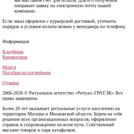
мы выставим счёт для оплаты. Для его получения
направьте заявку на электронную почту нашей
компании.
Если заказ оформлен с курьерской доставкой, уточнить
порядок и условия оплаты можно у менеджера по телефону.
Ритуальный венок №60 из живых цветов
Похоронный венок из живых цветов №13
Ритуальный венок Авторский №35
Траурный венок Стандартный №18
Ритуальный венок №60 из живых цветов
Похоронный венок из живых цветов №13
Ритуальный венок Авторский №35
Траурный венок Стандартный №18
Ритуальный венок №60 из живых цветов
Похоронный венок из живых цветов №13
Ритуальный венок Авторский №35
Траурный венок Стандартный №18
Информация
Венки из живых цветов
Венки из живых цветов
Венки из искусственных цветов
Венки из искусственных цветов
74 000
46 000
17 500
3 800
₽
₽
₽
₽
Кладбища
Крематории
Морги
Пособия на погребение
Отзывы
2006-2026 © Ритуальное агентство «Ритуал–ГРАТЭК» Все
права защищены.
Более 20 лет оказывает ритуальные услуги населению на
территории Москвы и Московской области. Берем на себя
решение всех организационных вопросов, оформление
справок и сопровождение на всем пути. Собственный
магазин товаров и парк катафалков.