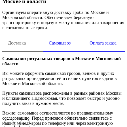
Москве и области
Организуем оперативную доставку гроба по Москве и
Московской области. Обеспечиваем бережную
транспортировку и подачу к месту прощания или захоронения
в согласованные сроки.
Доставка
Самовывоз
Оплата заказа
Самовывоз ритуальных товаров в Москве и Московской
области
Вы можете оформить самовывоз гробов, венков и других
ритуальных принадлежностей из наших пунктов выдачи в
Москве и Московской области.
Пункты самовывоза расположены в разных районах Москвы
и ближайшего Подмосковья, что позволяет быстро и удобно
получить заказ в нужном месте.
Важно: самовывоз осуществляется по предварительному
согласованию. Перед приездом обязательно свяжитесь с
нашим менеджером по телефону или через электронную
Previous slide
Previous slide
Previous slide
Next slide
Next slide
Next slide