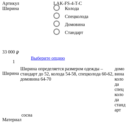
Артикул
LAK-FS-4-T-C
Ширина
Колода
Спецколода
Домовина
Стандарт
33 000
₽
Выберите опцию
Ширина определяется размером одежды –
домо
Ширина
стандарт до 52, колода 54-58, спецколода 60-62,
вина
домовина 64-70
коло
да
спец
коло
да
станд
арт
сосна
Материал