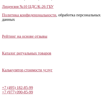
Лицензия №10 ЦДС/К-26 ГБУ
Политика конфиденциальности
, обработка персональных
данных
Открыть отзывы
Закрыть панель
Рейтинг на основе отзывы
Открыть каталог ритуальных товаров
Закрыть панель
Каталог ритуальных товаров
Открыть калькулятор стоимости услуг
Закрыть панель
Калькулятор стоимости услуг
Написать в Telegram
+7 (495) 182-85-99
+7 (977) 090-85-99