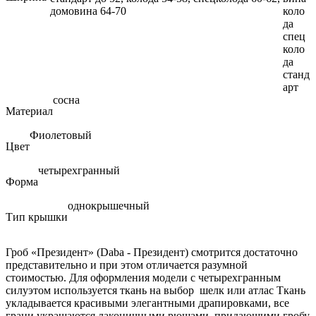
домовина 64-70
коло
да
спец
коло
да
станд
арт
сосна
Материал
Фиолетовый
Цвет
четырехгранный
Форма
однокрышечный
Тип крышки
Гроб «Президент» (Daba - Президент) смотрится достаточно
представительно и при этом отличается разумной
стоимостью. Для оформления модели с четырехгранным
силуэтом используется ткань на выбор шелк или атлас Ткань
укладывается красивыми элегантными драпировками, все
грани украшаются лаконичными рюшами, придающими гробу