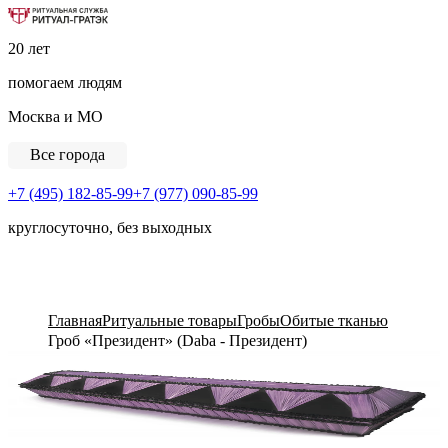
Ритуальная Служба «Ритуал-ГРАТЭК»
20 лет
помогаем людям
Москва и МО
Все города
+7 (495) 182-85-99
+7 (977) 090-85-99
круглосуточно, без выходных
View Cart
Главная
Ритуальные товары
Гробы
Обитые тканью
Гроб «Президент» (Daba - Президент)