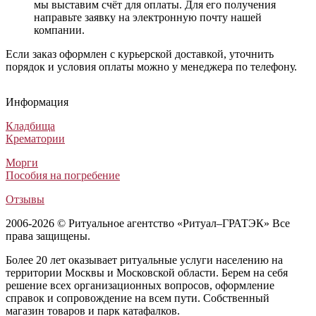
мы выставим счёт для оплаты. Для его получения
направьте заявку на электронную почту нашей
компании.
Если заказ оформлен с курьерской доставкой, уточнить
порядок и условия оплаты можно у менеджера по телефону.
Похоронный венок Заказной №13
Похоронный венок для возложения №11
Траурный венок Элитный №74
Похоронный венок круглый Европеский №3
Похоронный венок Заказной №13
Похоронный венок для возложения №11
Траурный венок Элитный №74
Похоронный венок круглый Европеский №3
Похоронный венок Заказной №13
Похоронный венок для возложения №11
Траурный венок Элитный №74
Похоронный венок круглый Европеский №3
Информация
Венки из искусственных цветов
Венки из искусственных цветов
Венки из искусственных цветов
Венки из искусственных цветов
5 000
6 500
6 500
19 000
₽
₽
₽
₽
Кладбища
Крематории
Морги
Пособия на погребение
Отзывы
2006-2026 © Ритуальное агентство «Ритуал–ГРАТЭК» Все
права защищены.
Более 20 лет оказывает ритуальные услуги населению на
территории Москвы и Московской области. Берем на себя
решение всех организационных вопросов, оформление
справок и сопровождение на всем пути. Собственный
магазин товаров и парк катафалков.