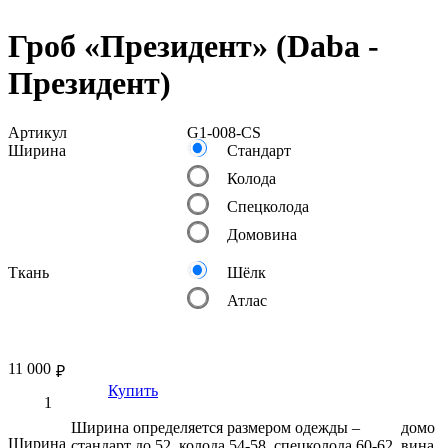
Гроб «Президент» (Daba -
Президент)
Артикул
G1-008-CS
Ширина
Стандарт
Колода
Спецколода
Домовина
Ткань
Шёлк
Атлас
11 000
₽
Купить
Ширина определяется размером одежды –
домо
Ширина
стандарт до 52, колода 54-58, спецколода 60-62,
вина