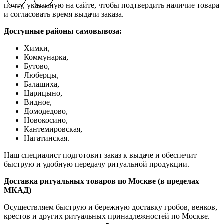
Previous slide
Previous slide
Previous slide
Next slide
Next slide
Next slide
почту, указанную на сайте, чтобы подтвердить наличие товара
и согласовать время выдачи заказа.
Доступные районы самовывоза:
Химки,
Коммунарка,
Бутово,
Люберцы,
Балашиха,
Царицыно,
Видное,
Домодедово,
Новокосино,
К
антемировская,
Нагатинская.
Наш специалист подготовит заказ к выдаче и обеспечит
быструю и удобную передачу ритуальной продукции.
Доставка ритуальных товаров по Москве (в пределах
МКАД)
Осуществляем быструю и бережную доставку гробов, венков,
крестов и других ритуальных принадлежностей по Москве.