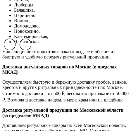
Люберцы,
Балашиха,
Царицыно,
Видное,
Домодедово,
Новокосино,
К
антемировская,
Нагатинская.
Previous slide
Previous slide
Previous slide
Next slide
Next slide
Next slide
Наш специалист подготовит заказ к выдаче и обеспечит
быструю и удобную передачу ритуальной продукции.
Доставка ритуальных товаров по Москве (в пределах
МКАД)
Осуществляем быструю и бережную доставку гробов, венков,
крестов и других ритуальных принадлежностей по Москве.
Стоимость доставки – от 500 ₽, бесплатно при заказе от 50 000
₽. Возможна доставка на дом, в морг, храм или на кладбище.
Доставка ритуальной продукции по Московской области
(за пределами МКАД)
Доставляем ритуальные товары по всей Московской области,
включая города и населённые пункты МО. Стоимость