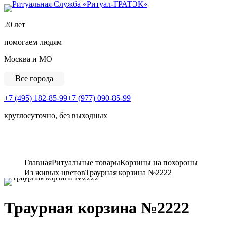
Ритуальная Служба «
20 лет
помогаем людям
Москва и МО
Все города
+7 (495) 182-85-99
+7 (977) 090-85-99
круглосуточно, без выходных
View Cart
Главная
Ритуальные товары
Корзины на похороны
Из живых цветов
Траурная корзина №2222
Траурная корзина №2222