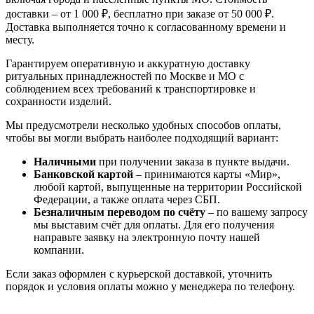
доставки – от 1 000 ₽, бесплатно при заказе от 50 000 ₽.
Доставка выполняется точно к согласованному времени и
месту.
Гарантируем оперативную и аккуратную доставку
ритуальных принадлежностей по Москве и МО с
соблюдением всех требований к транспортировке и
сохранности изделий.
Мы предусмотрели несколько удобных способов оплаты,
чтобы вы могли выбрать наиболее подходящий вариант:
Наличными
при получении заказа в пункте выдачи.
Банковской картой
– принимаются карты «Мир»,
любой картой, выпущенные на территории Российской
Федерации, а также оплата через СБП.
Безналичным переводом по счёту
– по вашему запросу
мы выставим счёт для оплаты. Для его получения
направьте заявку на электронную почту нашей
компании.
Если заказ оформлен с курьерской доставкой, уточнить
порядок и условия оплаты можно у менеджера по телефону.
Похоронный венок Заказной №19
Похоронный венок на гроб Заказ №1
Траурный венок Заказной №27
Траурный венок Стандартный №19
Похоронный венок Заказной №19
Похоронный венок на гроб Заказ №1
Траурный венок Заказной №27
Траурный венок Стандартный №19