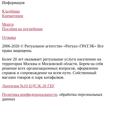
Похоронный венок Заказной №19
Похоронный венок на гроб Заказ №1
Траурный венок Заказной №27
Траурный венок Стандартный №19
Информация
Венки из искусственных цветов
Венки из искусственных цветов
Венки из искусственных цветов
Венки из искусственных цветов
5 000
5 800
5 000
3 800
₽
₽
₽
₽
Кладбища
Крематории
Морги
Пособия на погребение
Отзывы
2006-2026 © Ритуальное агентство «Ритуал–ГРАТЭК» Все
права защищены.
Более 20 лет оказывает ритуальные услуги населению на
территории Москвы и Московской области. Берем на себя
решение всех организационных вопросов, оформление
справок и сопровождение на всем пути. Собственный
магазин товаров и парк катафалков.
Лицензия №10 ЦДС/К-26 ГБУ
Политика конфиденциальности
, обработка персональных
данных
Открыть отзывы
Закрыть панель