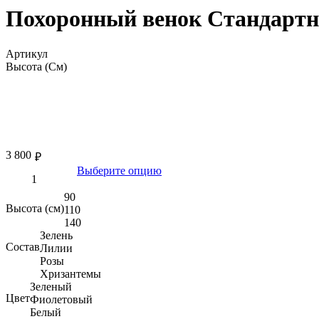
Похоронный венок Стандартн
Артикул
Высота (См)
3 800
₽
Выберите опцию
90
Высота (см)
110
140
Зелень
Состав
Лилии
Розы
Хризантемы
Зеленый
Цвет
Фиолетовый
Белый