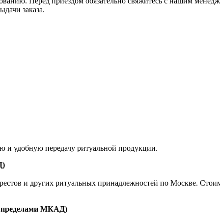
ованию. Перед приездом обязательно свяжитесь с нашим менедж
ыдачи заказа.
ую и удобную передачу ритуальной продукции.
Д)
естов и других ритуальных принадлежностей по Москве. Стоимост
а пределами МКАД)