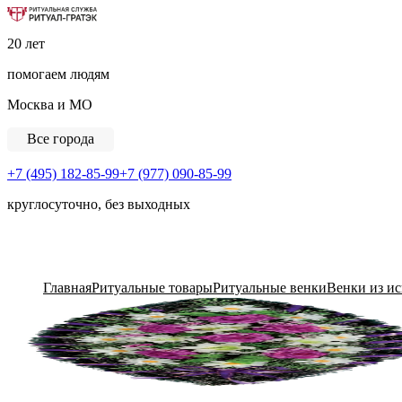
Ритуальная Служба «Ритуал-ГРАТЭК»
20 лет
помогаем людям
Москва и МО
Все города
+7 (495) 182-85-99
+7 (977) 090-85-99
круглосуточно, без выходных
View Cart
Главная
Ритуальные товары
Ритуальные венки
Венки из и