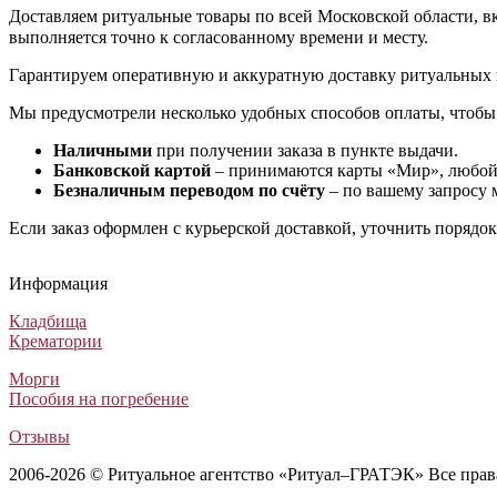
Доставляем ритуальные товары по всей Московской области, вкл
выполняется точно к согласованному времени и месту.
Гарантируем оперативную и аккуратную доставку ритуальных 
Мы предусмотрели несколько удобных способов оплаты, чтобы
Наличными
при получении заказа в пункте выдачи.
Банковской картой
– принимаются карты «Мир», любой 
Безналичным переводом по счёту
– по вашему запросу 
Если заказ оформлен с курьерской доставкой, уточнить порядо
Гроб цинковый под герметик
Гроб «Продольный» (Daba - Продольный)
Гроб Питер ФП-6
Гроб «Aurora» Сиена Колода 6-гранный
Гроб цинковый под герметик
Гроб «Продольный» (Daba - Продольный)
Гроб Питер ФП-6
Гроб «Aurora» Сиена Колода 6-гранный
Гроб цинковый под герметик
Гроб «Продольный» (Daba - Продольный)
Гроб Питер ФП-6
Гроб «Aurora» Сиена Колода 6-гранный
Информация
Гробы цинковые
Гробы обитые тканью
Лакированные гробы
Лакированные гробы
17 600
8 600
39 000
47 000
₽
₽
₽
₽
Кладбища
Крематории
Морги
Пособия на погребение
Отзывы
2006-2026 © Ритуальное агентство «Ритуал–ГРАТЭК» Все пра