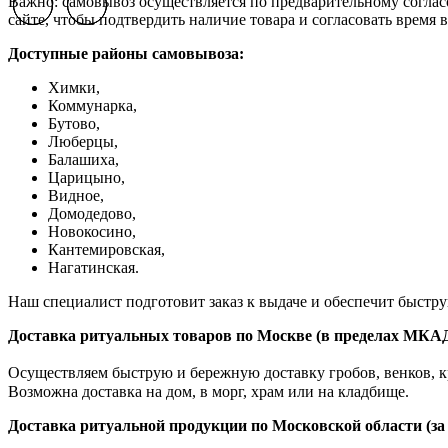
Важно: самовывоз осуществляется по предварительному соглас
Previous slide
Previous slide
Previous slide
Next slide
Next slide
Next slide
сайте, чтобы подтвердить наличие товара и согласовать время в
Доступные районы самовывоза:
Химки,
Коммунарка,
Бутово,
Люберцы,
Балашиха,
Царицыно,
Видное,
Домодедово,
Новокосино,
К
антемировская,
Нагатинская.
Наш специалист подготовит заказ к выдаче и обеспечит быстр
Доставка ритуальных товаров по Москве (в пределах МКА
Осуществляем быструю и бережную доставку гробов, венков, кр
Возможна доставка на дом, в морг, храм или на кладбище.
Доставка ритуальной продукции по Московской области (з