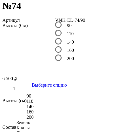
№74
Артикул
VNK-EL-74/90
Высота (См)
90
110
140
160
200
6 500
₽
Выберите опцию
90
Высота (см)
110
140
160
200
Зелень
Состав
Каллы