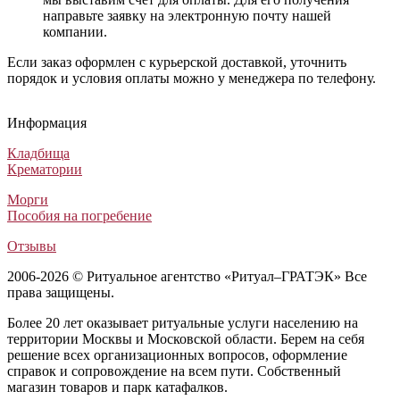
направьте заявку на электронную почту нашей
компании.
Если заказ оформлен с курьерской доставкой, уточнить
порядок и условия оплаты можно у менеджера по телефону.
Гроб Мусульманский Элит темный
Гроб Комбинированный ФК-4Б красный (ША Комби - Тесеро)
Гроб Бергамо изумруд
Гроб Флоренция ФФ-6-Т
Гроб Мусульманский Элит темный
Гроб Комбинированный ФК-4Б красный (ША Комби - Тесе
Гроб Бергамо изумруд
Гроб Флоренция ФФ-6-Т
Гроб Мусульманский Элит темный
Гроб Комбинированный ФК-4Б красный (ША Комби - Тесеро)
Гроб Бергамо изумруд
Гроб Флоренция ФФ-6-Т
Информация
Мусульманские гробы
Комбинированные гробы
Элитные гробы
Лакированные гробы
46 640
30 000
62 000
70 180
₽
₽
₽
₽
Кладбища
Крематории
Морги
Пособия на погребение
Отзывы
2006-2026 © Ритуальное агентство «Ритуал–ГРАТЭК» Все
права защищены.
Более 20 лет оказывает ритуальные услуги населению на
территории Москвы и Московской области. Берем на себя
решение всех организационных вопросов, оформление
справок и сопровождение на всем пути. Собственный
магазин товаров и парк катафалков.