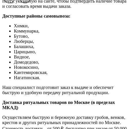
почту, указанную на сайте, чтобы подтвердить наличие товара
и согласовать время выдачи заказа.
Доступные районы самовывоза:
Химки,
Коммунарка,
Бутово,
Люберцы,
Балашиха,
Царицыно,
Видное,
Домодедово,
Новокосино,
К
антемировская,
Нагатинская.
Наш специалист подготовит заказ к выдаче и обеспечит
быструю и удобную передачу ритуальной продукции.
Доставка ритуальных товаров по Москве (в пределах
МКАД)
Осуществляем быструю и бережную доставку гробов, венков,
крестов и других ритуальных принадлежностей по Москве.
Стоимость доставки – от 500 ₽, бесплатно при заказе от 50 000