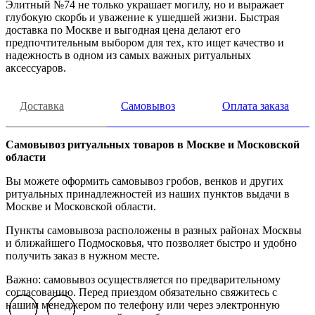
Элитный №74 не только украшает могилу, но и выражает
глубокую скорбь и уважение к ушедшей жизни. Быстрая
доставка по Москве и выгодная цена делают его
предпочтительным выбором для тех, кто ищет качество и
надежность в одном из самых важных ритуальных
аксессуаров.
Доставка
Самовывоз
Оплата заказа
Самовывоз ритуальных товаров в Москве и Московской
области
Вы можете оформить самовывоз гробов, венков и других
ритуальных принадлежностей из наших пунктов выдачи в
Москве и Московской области.
Пункты самовывоза расположены в разных районах Москвы
и ближайшего Подмосковья, что позволяет быстро и удобно
получить заказ в нужном месте.
Важно: самовывоз осуществляется по предварительному
согласованию. Перед приездом обязательно свяжитесь с
нашим менеджером по телефону или через электронную
Previous slide
Previous slide
Previous slide
Next slide
Next slide
Next slide