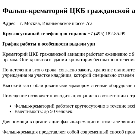
Фальш-крематорий ЦКБ гражданской ави
Адрес
– г. Москва, Иваньковское шоссе 7с2
Круглосуточный телефон для справок
+7 (495) 182-85-99​
График работы и особенности выдачи урн
Крематорий ЦКБ гражданской авиации работает ежедневно с 9.00 
прахом. Они хранятся в здании крематория бесплатно в течение
По истечении этого срока, согласно закону, хранение станови
учреждения на участке кладбища, который специально отведён 
Высокий зал с облицованными мрамором стенами оборудован п
Помещение позволяет проводить прощание в соответствии с т
Фальш-крематорий работает круглосуточно в течение все
Вместимость: до 50 человек.
Для помощи в организации фальш-кремации в этом зале звоните 
Фальш-кремация представляет собой современный способ пров