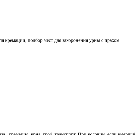
я кремации, подбор мест для захоронения урны с прахом
за, кремация, урна, гроб, транспорт.
При условии, если умерши