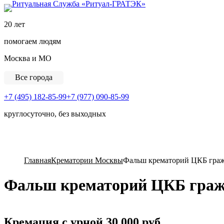
Ритуальная Служба «
20 лет
помогаем людям
Москва и МО
Все города
+7 (495) 182-85-99
+7 (977) 090-85-99
круглосуточно, без выходных
View Cart
Главная
Крематории Москвы
Фальш крематорий ЦКБ граж
Фальш крематорий ЦКБ граж
Кремация с урной
30 000 руб.