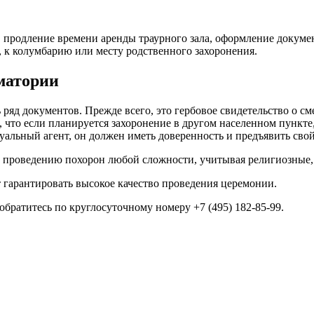
продление времени аренды траурного зала, оформление докумен
р, к колумбарию или месту родственного захоронения.
матории
ряд документов. Прежде всего, это гербовое свидетельство о с
 что если планируется захоронение в другом населенном пункте
туальный агент, он должен иметь доверенность и предъявить свой
о проведению похорон любой сложности, учитывая религиозные,
 гарантировать высокое качество проведения церемонии.
ратитесь по круглосуточному номеру +7 (495) 182-85-99​.