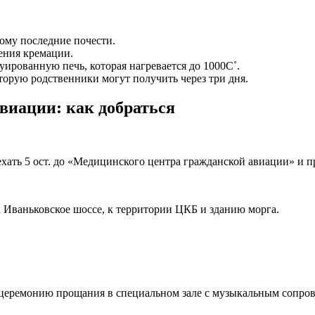
ому последние почести.
ения кремации.
уированную печь, которая нагревается до 1000С˚.
торую родственники могут получить через три дня.
иации: как добраться
ать 5 ост. до «Медицинского центра гражданской авиации» и пр
а Иваньковское шоссе, к территории ЦКБ и зданию морга.
церемонию прощания в специальном зале с музыкальным сопров