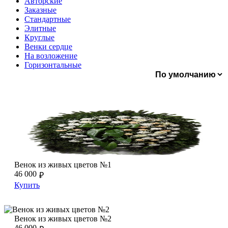
Авторские
Заказные
Стандартные
Элитные
Круглые
Венки сердце
На возложение
Горизонтальные
Венок из живых цветов №1
Венок из живых цветов №1
Венок из живых цветов №1
46 000
₽
Купить
Венок из живых цветов №2
Венок из живых цветов №2
Венок из живых цветов №2
46 000