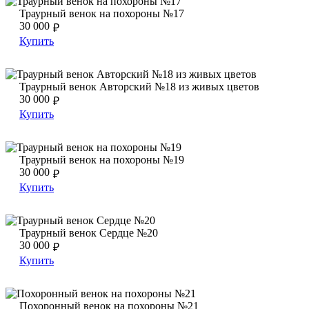
Траурный венок на похороны №17
Траурный венок на похороны №17
Траурный венок на похороны №17
30 000
₽
Купить
Траурный венок Авторский №18 из живых цветов
Траурный венок Авторский №18 из живых цветов
Траурный венок Авторский №18 из живых цветов
30 000
₽
Купить
Траурный венок на похороны №19
Траурный венок на похороны №19
Траурный венок на похороны №19
30 000
₽
Купить
Траурный венок Сердце №20
Траурный венок Сердце №20
Траурный венок Сердце №20
30 000
₽
Купить
Похоронный венок на похороны №21
Похоронный венок на похороны №21
Похоронный венок на похороны №21