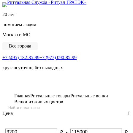
Ритуальная Служба «
20 лет
помогаем людям
Москва и МО
Все города
+7 (495) 182-85-99
+7 (977) 090-85-99
круглосуточно, без выходных
View Cart
Главная
Ритуальные товары
Ритуальные венки
Венки из живых цветов
Цена
-
₽
₽