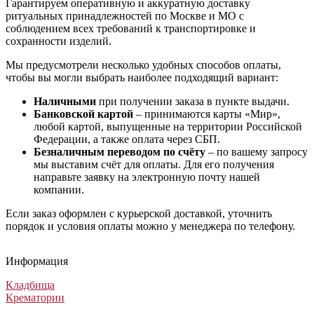
Гарантируем оперативную и аккуратную доставку
ритуальных принадлежностей по Москве и МО с
соблюдением всех требований к транспортировке и
сохранности изделий.
Мы предусмотрели несколько удобных способов оплаты,
чтобы вы могли выбрать наиболее подходящий вариант:
Наличными
при получении заказа в пункте выдачи.
Банковской картой
– принимаются карты «Мир»,
любой картой, выпущенные на территории Российской
Федерации, а также оплата через СБП.
Безналичным переводом по счёту
– по вашему запросу
мы выставим счёт для оплаты. Для его получения
направьте заявку на электронную почту нашей
компании.
Если заказ оформлен с курьерской доставкой, уточнить
порядок и условия оплаты можно у менеджера по телефону.
Гроб Прима
Гроб Б-8 Венеция
Гроб «Aurora» Умбра 4-гранный
Гроб «Ёлка» (Daba - Ёлка)
Гроб Прима
Гроб Б-8 Венеция
Гроб «Aurora» Умбра 4-гранный
Гроб «Ёлка» (Daba - Ёлка)
Гроб Прима
Гроб Б-8 Венеция
Гроб «Aurora» Умбра 4-гранный
Гроб «Ёлка» (Daba - Ёлка)
Информация
Лакированные гробы
Лакированные гробы
Лакированные гробы
Гробы обитые тканью
100 980
62 000
40 000
11 000
₽
₽
₽
₽
Кладбища
Крематории