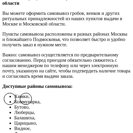
области
Вы можете оформить самовывоз гробов, венков и других
ритуальных принадлежностей из наших пунктов выдачи в
Москве и Московской области.
Пункты самовывоза расположены в разных районах Москвы
и ближайшего Подмосковья, что позволяет быстро и удобно
получить заказ в нужном месте.
Важно: самовывоз осуществляется по предварительному
согласованию. Перед приездом обязательно свяжитесь с
нашим менеджером по телефону или через электронную
почту, указанную на сайте, чтобы подтвердить наличие товара
и согласовать время выдачи заказа.
Доступные районы самовывоза:
Химки,
Previous slide
Previous slide
Previous slide
Next slide
Next slide
Next slide
Коммунарка,
Бутово,
Люберцы,
Балашиха,
Царицыно,
Видное,