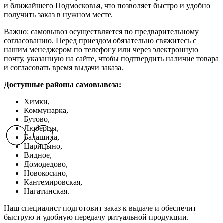
и ближайшего Подмосковья, что позволяет быстро и удобно
получить заказ в нужном месте.
Важно: самовывоз осуществляется по предварительному
согласованию. Перед приездом обязательно свяжитесь с
нашим менеджером по телефону или через электронную
почту, указанную на сайте, чтобы подтвердить наличие товара
и согласовать время выдачи заказа.
Доступные районы самовывоза:
Химки,
Коммунарка,
Бутово,
Люберцы,
Балашиха,
Previous slide
Previous slide
Previous slide
Next slide
Next slide
Next slide
Царицыно,
Видное,
Домодедово,
Новокосино,
К
антемировская,
Нагатинская.
Наш специалист подготовит заказ к выдаче и обеспечит
быструю и удобную передачу ритуальной продукции.