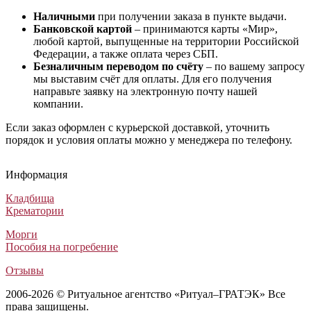
Наличными
при получении заказа в пункте выдачи.
Банковской картой
– принимаются карты «Мир»,
любой картой, выпущенные на территории Российской
Федерации, а также оплата через СБП.
Безналичным переводом по счёту
– по вашему запросу
мы выставим счёт для оплаты. Для его получения
направьте заявку на электронную почту нашей
компании.
Если заказ оформлен с курьерской доставкой, уточнить
порядок и условия оплаты можно у менеджера по телефону.
Гроб Прадо 6
Гроб Вегас ФВПА-4-2Б (Гроб Рит 159)
Гроб «Olivia»
Гроб Диамант
Гроб Прадо 6
Гроб Вегас ФВПА-4-2Б (Гроб Рит 159)
Гроб «Olivia»
Гроб Диамант
Гроб Прадо 6
Гроб Вегас ФВПА-4-2Б (Гроб Рит 159)
Гроб «Olivia»
Гроб Диамант
Информация
Лакированные гробы
Элитные гробы
Гробы обитые тканью
Лакированные гробы
96 800
159 990
23 400
97 500
₽
₽
₽
₽
Кладбища
Крематории
Морги
Пособия на погребение
Отзывы
2006-2026 © Ритуальное агентство «Ритуал–ГРАТЭК» Все
права защищены.