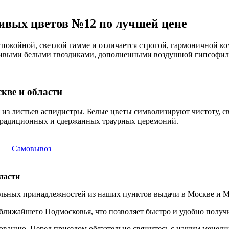
ивых цветов №12 по лучшей цене
окойной, светлой гамме и отличается строгой, гармоничной ко
 живыми белыми гвоздиками, дополненными воздушной гипсофило
кве и области
из листьев аспидистры. Белые цветы символизируют чистоту, с
я традиционных и сдержанных траурных церемоний.
Самовывоз
ласти
альных принадлежностей из наших пунктов выдачи в Москве и М
ижайшего Подмосковья, что позволяет быстро и удобно получит
ованию. Перед приездом обязательно свяжитесь с нашим менедж