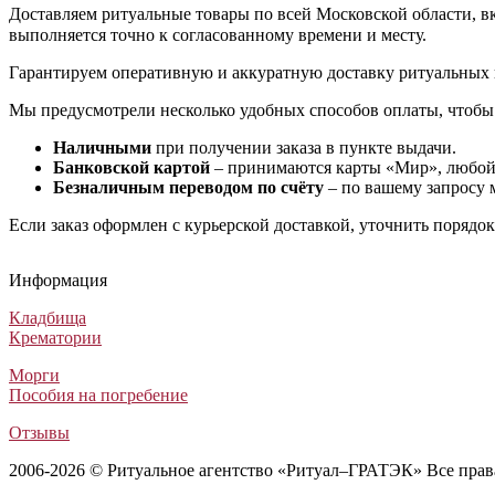
Доставляем ритуальные товары по всей Московской области, вкл
выполняется точно к согласованному времени и месту.
Гарантируем оперативную и аккуратную доставку ритуальных 
Мы предусмотрели несколько удобных способов оплаты, чтобы
Наличными
при получении заказа в пункте выдачи.
Банковской картой
– принимаются карты «Мир», любой 
Безналичным переводом по счёту
– по вашему запросу 
Если заказ оформлен с курьерской доставкой, уточнить порядо
Гроб Пегас 8/2С
Гроб Саркофаг белый
Гроб обитый тканью «Неаполь»
Гроб Элит №29
Гроб Пегас 8/2С
Гроб Саркофаг белый
Гроб обитый тканью «Неаполь»
Гроб Элит №29
Гроб Пегас 8/2С
Гроб Саркофаг белый
Гроб обитый тканью «Неаполь»
Гроб Элит №29
Информация
Лакированные гробы
Лакированные гробы
Гробы обитые тканью
Лакированные гробы
111 120
75 680
13 000
60 000
₽
₽
₽
₽
Кладбища
Крематории
Морги
Пособия на погребение
Отзывы
2006-2026 © Ритуальное агентство «Ритуал–ГРАТЭК» Все пра