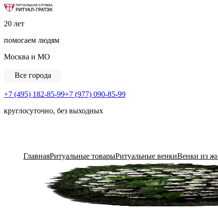
Ритуальная Служба «Ритуал-ГРАТЭК»
20 лет
помогаем людям
Москва и МО
Все города
+7 (495) 182-85-99
+7 (977) 090-85-99
круглосуточно, без выходных
View Cart
Главная
Ритуальные товары
Ритуальные венки
Венки из ж