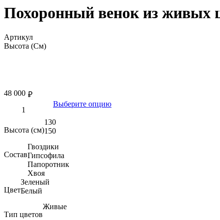
Похоронный венок из живых 
Артикул
Высота (См)
48 000
₽
Выберите опцию
130
Высота (см)
150
Гвоздики
Состав
Гипсофила
Папоротник
Хвоя
Зеленый
Цвет
Белый
Живые
Тип цветов