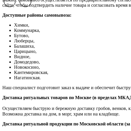
Previous slide
Previous slide
Previous slide
Next slide
Next slide
Next slide
сайте, чтобы подтвердить наличие товара и согласовать время в
Доступные районы самовывоза:
Химки,
Коммунарка,
Бутово,
Люберцы,
Балашиха,
Царицыно,
Видное,
Домодедово,
Новокосино,
К
антемировская,
Нагатинская.
Наш специалист подготовит заказ к выдаче и обеспечит быстр
Доставка ритуальных товаров по Москве (в пределах МКА
Осуществляем быструю и бережную доставку гробов, венков, кр
Возможна доставка на дом, в морг, храм или на кладбище.
Доставка ритуальной продукции по Московской области (з