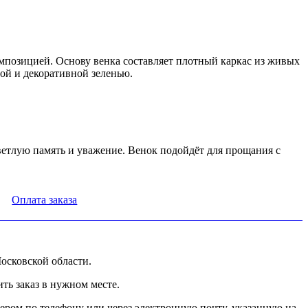
мпозицией. Основу венка составляет плотный каркас из живых
й и декоративной зеленью.
ветлую память и уважение. Венок подойдёт для прощания с
Оплата заказа
осковской области.
ь заказ в нужном месте.
ером по телефону или через электронную почту, указанную на