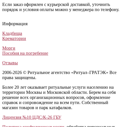
Если заказ оформлен с курьерской доставкой, уточнить
порядок и условия оплаты можно у менеджера по телефону.
Гроб Цезарь (Гроб Карат с инкрустацией)
Гроб «Бабочка» (Daba - Бабочка)
Гроб Б-8 Венеция
Гроб Winfield (Гроб Bordeaux PC / Beige Velvet / Solid Cerry)
Гроб Цезарь (Гроб Карат с инкрустацией)
Гроб «Бабочка» (Daba - Бабочка)
Гроб Б-8 Венеция
Гроб Winfield (Гроб Bordeaux PC / Beige Velvet / Solid Cerry)
Гроб Цезарь (Гроб Карат с инкрустацией)
Гроб «Бабочка» (Daba - Бабочка)
Гроб Б-8 Венеция
Гроб Winfield (Гроб Bordeaux PC / Beige Velvet / Solid Cerry)
Информация
Элитные гробы
Гробы обитые тканью
Лакированные гробы
Элитные гробы
437 500
11 000
62 000
437 500
₽
₽
₽
₽
Кладбища
Крематории
Морги
Пособия на погребение
Отзывы
2006-2026 © Ритуальное агентство «Ритуал–ГРАТЭК» Все
права защищены.
Более 20 лет оказывает ритуальные услуги населению на
территории Москвы и Московской области. Берем на себя
решение всех организационных вопросов, оформление
справок и сопровождение на всем пути. Собственный
магазин товаров и парк катафалков.
Лицензия №10 ЦДС/К-26 ГБУ
Политика конфиденциальности
, обработка персональных