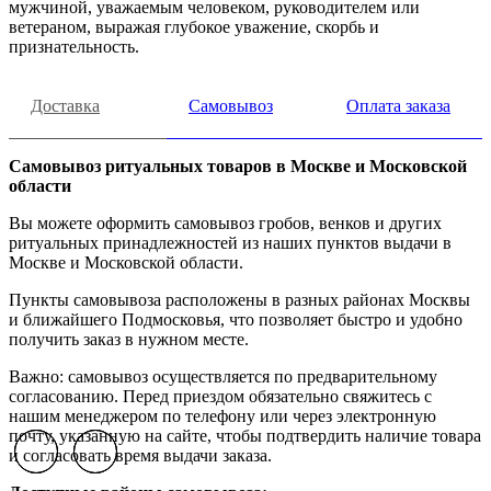
мужчиной, уважаемым человеком, руководителем или
ветераном, выражая глубокое уважение, скорбь и
признательность.
Доставка
Самовывоз
Оплата заказа
Самовывоз ритуальных товаров в Москве и Московской
области
Вы можете оформить самовывоз гробов, венков и других
ритуальных принадлежностей из наших пунктов выдачи в
Москве и Московской области.
Пункты самовывоза расположены в разных районах Москвы
и ближайшего Подмосковья, что позволяет быстро и удобно
получить заказ в нужном месте.
Важно: самовывоз осуществляется по предварительному
согласованию. Перед приездом обязательно свяжитесь с
нашим менеджером по телефону или через электронную
почту, указанную на сайте, чтобы подтвердить наличие товара
и согласовать время выдачи заказа.
Previous slide
Previous slide
Previous slide
Next slide
Next slide
Next slide