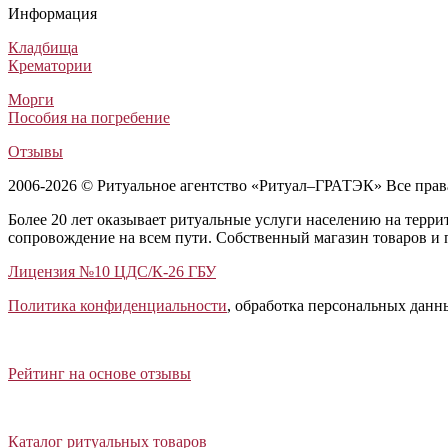
Похоронный венок №24 из живых цветов
Траурный венок Заказной №37
Траурный венок Авторский №8 из живых цветов
Ритуальный венок на гроб №1
Информация
Венки из живых цветов
Венки из искусственных цветов
Венки из живых цветов
Венки из живых цветов
30 000
5 000
30 000
30 000
₽
₽
₽
₽
Кладбища
Крематории
Морги
Пособия на погребение
Отзывы
2006-2026 © Ритуальное агентство «Ритуал–ГРАТЭК» Все пра
Более 20 лет оказывает ритуальные услуги населению на терр
сопровождение на всем пути. Собственный магазин товаров и 
Лицензия №10 ЦДС/К-26 ГБУ
Политика конфиденциальности
, обработка персональных данн
Открыть отзывы
Закрыть панель
Рейтинг на основе отзывы
Открыть каталог ритуальных товаров
Закрыть панель
Каталог ритуальных товаров