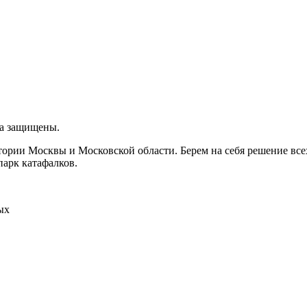
ва защищены.
итории Москвы и Московской области. Берем на себя решение вс
парк катафалков.
ых