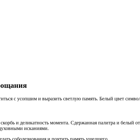
прощания
титься с усопшим и выразить светлую память. Белый цвет симво
скорбь и деликатность момента. Сдержанная палитра и белый о
 духовными исканиями.
едать соболезнования и почтить память ушедшего.