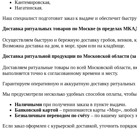
К
антемировская,
Нагатинская.
Наш специалист подготовит заказ к выдаче и обеспечит быстр
Доставка ритуальных товаров по Москве (в пределах МКА
Осуществляем быструю и бережную доставку гробов, венков, кр
Возможна доставка на дом, в морг, храм или на кладбище.
Доставка ритуальной продукции по Московской области (з
Доставляем ритуальные товары по всей Московской области, вкл
выполняется точно к согласованному времени и месту.
Гарантируем оперативную и аккуратную доставку ритуальных 
Мы предусмотрели несколько удобных способов оплаты, чтобы
Наличными
при получении заказа в пункте выдачи.
Банковской картой
– принимаются карты «Мир», любой 
Безналичным переводом по счёту
– по вашему запросу 
Если заказ оформлен с курьерской доставкой, уточнить порядо
Похоронный венок №24 из живых цветов
Траурный венок Заказной №37
Траурный венок Авторский №8 из живых цветов
Ритуальный венок на гроб №1
Похоронный венок №24 из живых цветов
Траурный венок Заказной №37
Траурный венок Авторский №8 из живых цветов
Ритуальный венок на гроб №1