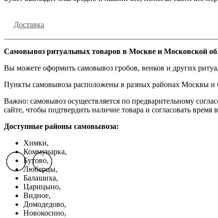
Доставка
Самовывоз ритуальных товаров в Москве и Московской об
Вы можете оформить самовывоз гробов, венков и других риту
Пункты самовывоза расположены в разных районах Москвы и бл
Важно: самовывоз осуществляется по предварительному соглас
сайте, чтобы подтвердить наличие товара и согласовать время в
Доступные районы самовывоза:
Химки,
Коммунарка,
Бутово,
Previous slide
Previous slide
Previous slide
Next slide
Next slide
Next slide
Люберцы,
Балашиха,
Царицыно,
Видное,
Домодедово,
Новокосино,