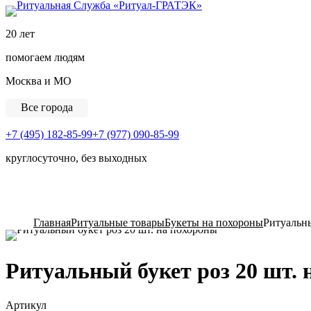
Ритуальная Служба «
20 лет
помогаем людям
Москва и МО
Все города
+7 (495) 182-85-99
+7 (977) 090-85-99
круглосуточно, без выходных
View Cart
Главная
Ритуальные товары
Букеты на похороны
Ритуальны
Ритуальный букет роз 20 шт. 
Артикул