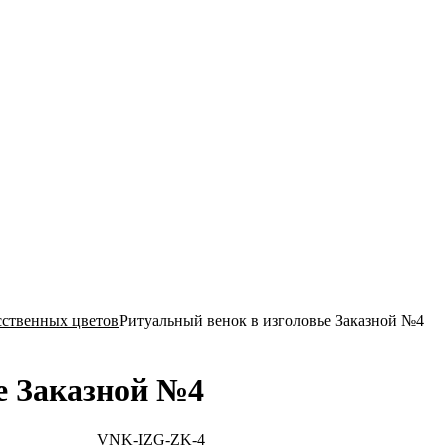
Ритуал-ГРАТЭК»
сственных цветов
Ритуальный венок в изголовье Заказной №4
е Заказной №4
VNK-IZG-ZK-4