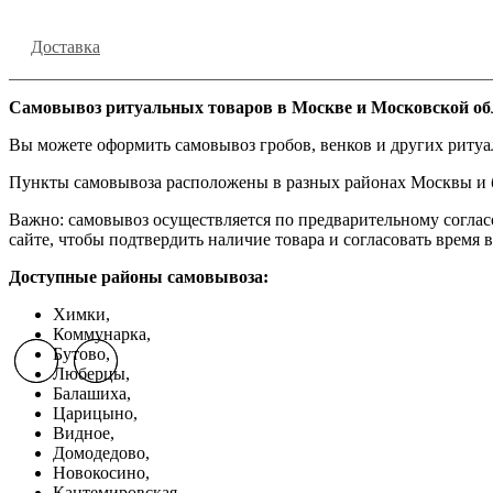
Доставка
Самовывоз ритуальных товаров в Москве и Московской об
Вы можете оформить самовывоз гробов, венков и других риту
Пункты самовывоза расположены в разных районах Москвы и бл
Важно: самовывоз осуществляется по предварительному соглас
сайте, чтобы подтвердить наличие товара и согласовать время в
Доступные районы самовывоза:
Химки,
Коммунарка,
Бутово,
Previous slide
Previous slide
Next slide
Next slide
Люберцы,
Балашиха,
Царицыно,
Видное,
Домодедово,
Новокосино,
К
антемировская,