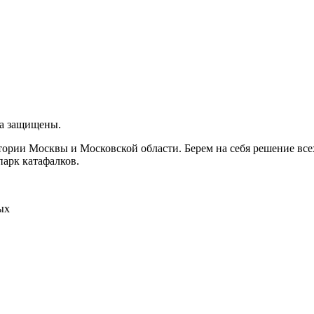
ва защищены.
итории Москвы и Московской области. Берем на себя решение вс
парк катафалков.
ых