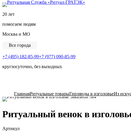
Ритуальная Служба «
20 лет
помогаем людям
Москва и МО
Все города
+7 (495) 182-85-99
+7 (977) 090-85-99
круглосуточно, без выходных
View Cart
Главная
Ритуальные товары
Гирлянды в изголовье
Из иску
Ритуальный венок в изголовь
Артикул