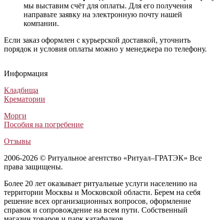
мы выставим счёт для оплаты. Для его получения
направьте заявку на электронную почту нашей
компании.
Если заказ оформлен с курьерской доставкой, уточнить
порядок и условия оплаты можно у менеджера по телефону.
Венок на похороны Траурный №40
Венок c георгиевской лентой для возложения №4
Похоронный венок Элитный №78
Похоронная композиция венка Стандарт №1
Венок на похороны Траурный №40
Венок c георгиевской лентой для возложения №4
Похоронный венок Элитный №78
Похоронная композиция венка Стандарт №1
Венок на похороны Траурный №40
Венок c георгиевской лентой для возложения №4
Похоронный венок Элитный №78
Похоронная композиция венка Стандарт №1
Информация
Венки из живых цветов
Венки из искусственных цветов
Венки из искусственных цветов
Венки из искусственных цветов
30 000
6 500
6 500
42 000
₽
₽
₽
₽
Кладбища
Крематории
Морги
Пособия на погребение
Отзывы
2006-2026 © Ритуальное агентство «Ритуал–ГРАТЭК» Все
права защищены.
Более 20 лет оказывает ритуальные услуги населению на
территории Москвы и Московской области. Берем на себя
решение всех организационных вопросов, оформление
справок и сопровождение на всем пути. Собственный
магазин товаров и парк катафалков.