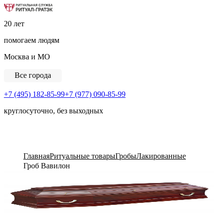
Ритуальная Служба «Ритуал-ГРАТЭК»
20 лет
помогаем людям
Москва и МО
Все города
+7 (495) 182-85-99
+7 (977) 090-85-99
круглосуточно, без выходных
View Cart
Главная
Ритуальные товары
Гробы
Лакированные
Гроб Вавилон