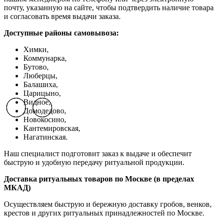
почту, указанную на сайте, чтобы подтвердить наличие товара
и согласовать время выдачи заказа.
Доступные районы самовывоза:
Химки,
Коммунарка,
Бутово,
Люберцы,
Балашиха,
Царицыно,
Видное,
Previous slide
Previous slide
Previous slide
Next slide
Next slide
Next slide
Домодедово,
Новокосино,
К
антемировская,
Нагатинская.
Наш специалист подготовит заказ к выдаче и обеспечит
быструю и удобную передачу ритуальной продукции.
Доставка ритуальных товаров по Москве (в пределах
МКАД)
Осуществляем быструю и бережную доставку гробов, венков,
крестов и других ритуальных принадлежностей по Москве.