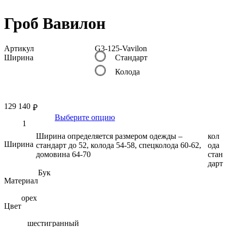
Гроб Вавилон
Артикул
G3-125-Vavilon
Ширина
Стандарт
Колода
129 140
₽
Выберите опцию
Ширина определяется размером одежды –
кол
Ширина
стандарт до 52, колода 54-58, спецколода 60-62,
ода
домовина 64-70
стан
дарт
Бук
Материал
орех
Цвет
шестигранный