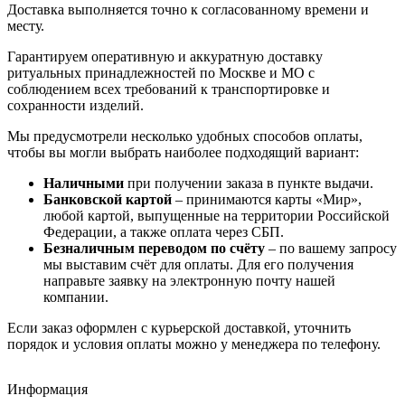
Доставка выполняется точно к согласованному времени и
месту.
Гарантируем оперативную и аккуратную доставку
ритуальных принадлежностей по Москве и МО с
соблюдением всех требований к транспортировке и
сохранности изделий.
Мы предусмотрели несколько удобных способов оплаты,
чтобы вы могли выбрать наиболее подходящий вариант:
Наличными
при получении заказа в пункте выдачи.
Банковской картой
– принимаются карты «Мир»,
любой картой, выпущенные на территории Российской
Федерации, а также оплата через СБП.
Безналичным переводом по счёту
– по вашему запросу
мы выставим счёт для оплаты. Для его получения
направьте заявку на электронную почту нашей
компании.
Если заказ оформлен с курьерской доставкой, уточнить
порядок и условия оплаты можно у менеджера по телефону.
Венок Траурный №42 из живых цветов
Похоронный круглый венок №11
Ритуальный венок на гроб №13
Венок Патриотический на возложение №4
Венок Траурный №42 из живых цветов
Похоронный круглый венок №11
Ритуальный венок на гроб №13
Венок Патриотический на возложение №4
Венок Траурный №42 из живых цветов
Похоронный круглый венок №11
Ритуальный венок на гроб №13
Венок Патриотический на возложение №4
Информация
Венки из живых цветов
Венки из искусственных цветов
Венки из живых цветов
Венки из искусственных цветов
30 000
18 000
45 000
6 500