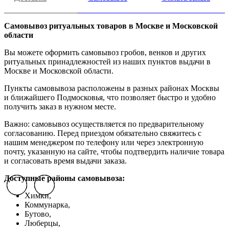
Самовывоз ритуальных товаров в Москве и Московской
области
Вы можете оформить самовывоз гробов, венков и других
ритуальных принадлежностей из наших пунктов выдачи в
Москве и Московской области.
Пункты самовывоза расположены в разных районах Москвы
и ближайшего Подмосковья, что позволяет быстро и удобно
получить заказ в нужном месте.
Важно: самовывоз осуществляется по предварительному
согласованию. Перед приездом обязательно свяжитесь с
нашим менеджером по телефону или через электронную
почту, указанную на сайте, чтобы подтвердить наличие товара
и согласовать время выдачи заказа.
Доступные районы самовывоза:
Previous slide
Previous slide
Previous slide
Next slide
Next slide
Next slide
Химки,
Коммунарка,
Бутово,
Люберцы,