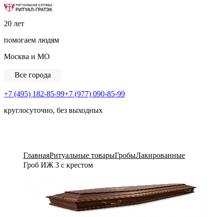
Ритуальная Служба «Ритуал-ГРАТЭК»
20 лет
помогаем людям
Москва и МО
Все города
+7 (495) 182-85-99
+7 (977) 090-85-99
круглосуточно, без выходных
View Cart
Главная
Ритуальные товары
Гробы
Лакированные
Гроб ИЖ 3 с крестом