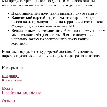
Мы предусмотрели несколько удобных способов оплаты,
чтобы вы могли выбрать наиболее подходящий вариант:
Наличными
при получении заказа в пункте выдачи.
Банковской картой
– принимаются карты «Мир»,
любой картой, выпущенные на территории Российской
Федерации, а также оплата через СБП.
Безналичным переводом по счёту
– по вашему запросу
мы выставим счёт для оплаты. Для его получения
направьте заявку на электронную почту нашей
компании.
Если заказ оформлен с курьерской доставкой, уточнить
порядок и условия оплаты можно у менеджера по телефону.
Гроб М-19
Гроб А3 Экономик глянцевый
Гроб Fairfield
Гроб Америка прованс
Гроб М-19
Гроб А3 Экономик глянцевый
Гроб Fairfield
Гроб Америка прованс
Гроб М-19
Гроб А3 Экономик глянцевый
Гроб Fairfield
Гроб Америка прованс
Информация
Лакированные гробы
Лакированные гробы
Элитные гробы
Элитные гробы
45 000
45 000
600 000
164 500
₽
₽
₽
₽
Кладбища
Крематории
Морги
Пособия на погребение
Отзывы