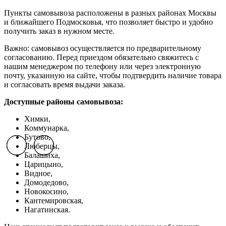
Пункты самовывоза расположены в разных районах Москвы
и ближайшего Подмосковья, что позволяет быстро и удобно
получить заказ в нужном месте.
Важно: самовывоз осуществляется по предварительному
согласованию. Перед приездом обязательно свяжитесь с
нашим менеджером по телефону или через электронную
почту, указанную на сайте, чтобы подтвердить наличие товара
и согласовать время выдачи заказа.
Доступные районы самовывоза:
Химки,
Коммунарка,
Бутово,
Люберцы,
Previous slide
Previous slide
Previous slide
Next slide
Next slide
Next slide
Балашиха,
Царицыно,
Видное,
Домодедово,
Новокосино,
К
антемировская,
Нагатинская.