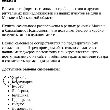
области
Вы можете оформить самовывоз гробов, венков и других
ритуальных принадлежностей из наших пунктов выдачи в
Москве и Московской области.
Пункты самовывоза расположены в разных районах Москвы
и ближайшего Подмосковья, что позволяет быстро и удобно
получить заказ в нужном месте.
Важно: самовывоз осуществляется по предварительному
согласованию. Перед приездом обязательно свяжитесь с
нашим менеджером по телефону или через электронную
почту, указанную на сайте, чтобы подтвердить наличие товара
и согласовать время выдачи заказа.
Доступные районы самовывоза:
Химки,
Коммунарка,
Previous slide
Previous slide
Previous slide
Next slide
Next slide
Next slide
Бутово,
Люберцы,
Балашиха,
Царицыно,
Видное,
Домодедово,