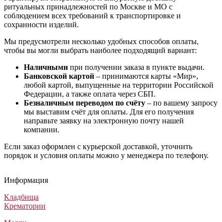
ритуальных принадлежностей по Москве и МО с
соблюдением всех требований к транспортировке и
сохранности изделий.
Мы предусмотрели несколько удобных способов оплаты,
чтобы вы могли выбрать наиболее подходящий вариант:
Наличными
при получении заказа в пункте выдачи.
Банковской картой
– принимаются карты «Мир»,
любой картой, выпущенные на территории Российской
Федерации, а также оплата через СБП.
Безналичным переводом по счёту
– по вашему запросу
мы выставим счёт для оплаты. Для его получения
направьте заявку на электронную почту нашей
компании.
Если заказ оформлен с курьерской доставкой, уточнить
порядок и условия оплаты можно у менеджера по телефону.
Гроб Бергамо Италия ФБ-6-С
Гроб Delaware (вишня, матовый)
Гроб Цезарь (Гроб Карат с инкрустацией)
Гроб Стандарт ФС-4-Т
Гроб Бергамо Италия ФБ-6-С
Гроб Delaware (вишня, матовый)
Гроб Цезарь (Гроб Карат с инкрустацией)
Гроб Стандарт ФС-4-Т
Гроб Бергамо Италия ФБ-6-С
Гроб Delaware (вишня, матовый)
Гроб Цезарь (Гроб Карат с инкрустацией)
Гроб Стандарт ФС-4-Т
Информация
Лакированные гробы
Элитные гробы
Элитные гробы
Лакированные гробы
62 000
287 000
437 500
33 000
₽
₽
₽
₽
Кладбища
Крематории