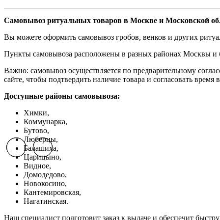
Самовывоз ритуальных товаров в Москве и Московской об
Вы можете оформить самовывоз гробов, венков и других риту
Пункты самовывоза расположены в разных районах Москвы и бл
Важно: самовывоз осуществляется по предварительному соглас
сайте, чтобы подтвердить наличие товара и согласовать время в
Доступные районы самовывоза:
Химки,
Коммунарка,
Бутово,
Люберцы,
Балашиха,
Previous slide
Previous slide
Next slide
Next slide
Царицыно,
Видное,
Домодедово,
Новокосино,
К
антемировская,
Нагатинская.
Наш специалист подготовит заказ к выдаче и обеспечит быстр