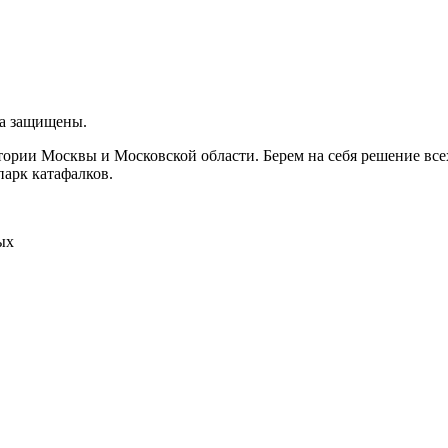
ва защищены.
итории Москвы и Московской области. Берем на себя решение вс
парк катафалков.
ых