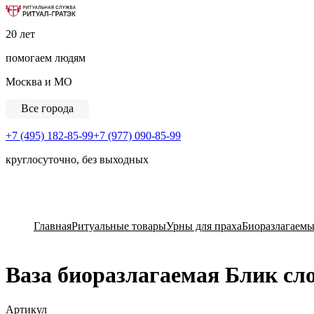
Ритуальная Служба «Ритуал-ГРАТЭК»
20 лет
помогаем людям
Москва и МО
Все города
+7 (495) 182-85-99
+7 (977) 090-85-99
круглосуточно, без выходных
View Cart
Главная
Ритуальные товары
Урны для праха
Биоразлагаем
Ваза биоразлагаемая Блик сл
Артикул