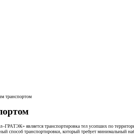
Ритуал-ГРАТЭК»
ым транспортом
спортом
л–ГРАТЭК» является транспортировка тел усопших по территори
пный способ транспортировки, который требует минимальный на