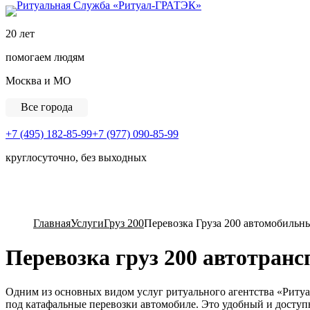
Ритуальная Служба «
20 лет
помогаем людям
Москва и МО
Все города
+7 (495) 182-85-99
+7 (977) 090-85-99
круглосуточно, без выходных
View Cart
Главная
Услуги
Груз 200
Перевозка Груза 200 автомобильн
Перевозка груз 200 автотран
Одним из основных видом услуг ритуального агентства «Ритуа
под катафальные перевозки автомобиле. Это удобный и досту