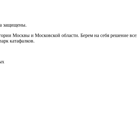
ва защищены.
итории Москвы и Московской области. Берем на себя решение вс
парк катафалков.
ых