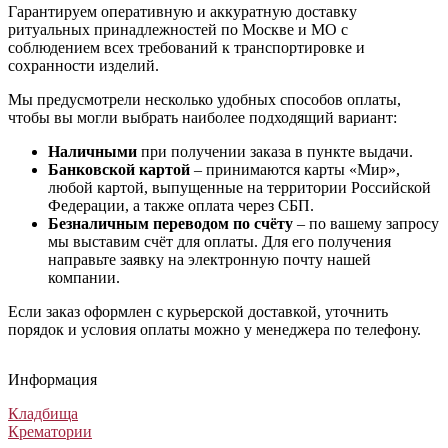
Гарантируем оперативную и аккуратную доставку
ритуальных принадлежностей по Москве и МО с
соблюдением всех требований к транспортировке и
сохранности изделий.
Мы предусмотрели несколько удобных способов оплаты,
чтобы вы могли выбрать наиболее подходящий вариант:
Наличными
при получении заказа в пункте выдачи.
Банковской картой
– принимаются карты «Мир»,
любой картой, выпущенные на территории Российской
Федерации, а также оплата через СБП.
Безналичным переводом по счёту
– по вашему запросу
мы выставим счёт для оплаты. Для его получения
направьте заявку на электронную почту нашей
компании.
Если заказ оформлен с курьерской доставкой, уточнить
порядок и условия оплаты можно у менеджера по телефону.
Ритуальный венок на могилу №33
Кремационная композиция цветов Заказ №4
Ритуальный венок №48 из живых цветов
Ритуальный венок на похороны Стандартный №14
Ритуальный венок на могилу №33
Кремационная композиция цветов Заказ №4
Ритуальный венок №48 из живых цветов
Ритуальный венок на похороны Стандартный №14
Ритуальный венок на могилу №33
Кремационная композиция цветов Заказ №4
Ритуальный венок №48 из живых цветов
Ритуальный венок на похороны Стандартный №14
Информация
Венки из живых цветов
Венки из искусственных цветов
Венки из живых цветов
Венки из искусственных цветов
30 000
5 400
30 000
3 800
₽
₽
₽
₽
Кладбища
Крематории