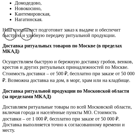
Домодедово,
Новокосино,
К
антемировская,
Нагатинская.
Наш специалист подготовит заказ к выдаче и обеспечит
быструю и удобную передачу ритуальной продукции.
Previous slide
Previous slide
Previous slide
Next slide
Next slide
Next slide
Доставка ритуальных товаров по Москве (в пределах
МКАД)
Осуществляем быструю и бережную доставку гробов, венков,
крестов и других ритуальных принадлежностей по Москве.
Стоимость доставки – от 500 ₽, бесплатно при заказе от 50 000
₽. Возможна доставка на дом, в морг, храм или на кладбище.
Доставка ритуальной продукции по Московской области
(за пределами МКАД)
Доставляем ритуальные товары по всей Московской области,
включая города и населённые пункты МО. Стоимость
доставки – от 1 000 ₽, бесплатно при заказе от 50 000 ₽.
Доставка выполняется точно к согласованному времени и
месту.