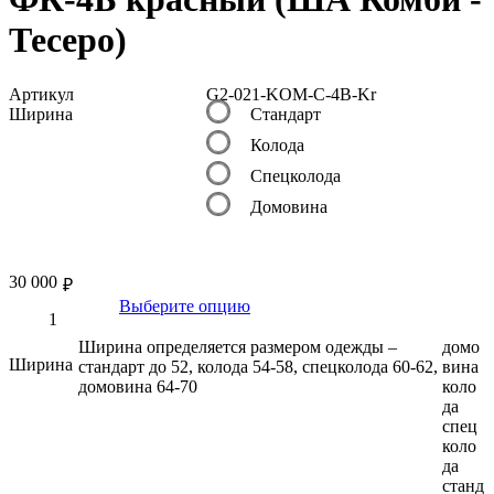
Тесеро)
Артикул
G2-021-KOM-C-4B-Kr
Ширина
Стандарт
Колода
Спецколода
Домовина
30 000
₽
Выберите опцию
Ширина определяется размером одежды –
домо
Ширина
стандарт до 52, колода 54-58, спецколода 60-62,
вина
домовина 64-70
коло
да
спец
коло
да
станд