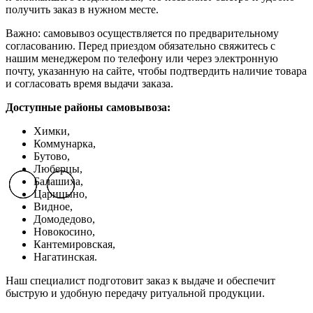
получить заказ в нужном месте.
Важно: самовывоз осуществляется по предварительному
согласованию. Перед приездом обязательно свяжитесь с
нашим менеджером по телефону или через электронную
почту, указанную на сайте, чтобы подтвердить наличие товара
и согласовать время выдачи заказа.
Доступные районы самовывоза:
Химки,
Коммунарка,
Бутово,
Люберцы,
Балашиха,
Previous slide
Previous slide
Previous slide
Next slide
Next slide
Next slide
Царицыно,
Видное,
Домодедово,
Новокосино,
К
антемировская,
Нагатинская.
Наш специалист подготовит заказ к выдаче и обеспечит
быструю и удобную передачу ритуальной продукции.