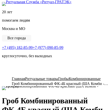
Ритуальная Служба «
20 лет
помогаем людям
Москва и МО
Все города
+7 (495) 182-85-99
+7 (977) 090-85-99
круглосуточно, без выходных
View Cart
Главная
Ритуальные товары
Гробы
Комбинированные
Гроб Комбинированный ФК-4Б красный (ША Комби - Тесеро)
Гроб Комбинированный
ФК-4Б красный (ША Комби -