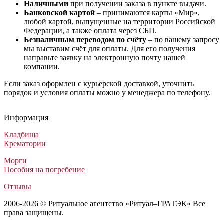
Наличными
при получении заказа в пункте выдачи.
Банковской картой
– принимаются карты «Мир»,
любой картой, выпущенные на территории Российской
Федерации, а также оплата через СБП.
Безналичным переводом по счёту
– по вашему запросу
мы выставим счёт для оплаты. Для его получения
направьте заявку на электронную почту нашей
компании.
Если заказ оформлен с курьерской доставкой, уточнить
порядок и условия оплаты можно у менеджера по телефону.
Траурный венок Заказной №9
Траурный венок Авторский №4
Траурный венок Стандартный №19
Ритуальный венок Элитный №66
Траурный венок Заказной №9
Траурный венок Авторский №4
Траурный венок Стандартный №19
Ритуальный венок Элитный №66
Траурный венок Заказной №9
Траурный венок Авторский №4
Траурный венок Стандартный №19
Ритуальный венок Элитный №66
Информация
Венки из искусственных цветов
Венки из искусственных цветов
Венки из искусственных цветов
Венки из искусственных цветов
5 000
17 500
3 800
6 500
₽
₽
₽
₽
Кладбища
Крематории
Морги
Пособия на погребение
Отзывы
2006-2026 © Ритуальное агентство «Ритуал–ГРАТЭК» Все
права защищены.