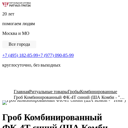
Ритуальная Служба «Ритуал-ГРАТЭК»
20 лет
помогаем людям
Москва и МО
Все города
+7 (495) 182-85-99
+7 (977) 090-85-99
круглосуточно, без выходных
View Cart
Главная
Ритуальные товары
Гробы
Комбинированные
Гроб Комбинированный ФК-4Т синий (ША Комби - "Тень")
Гроб Комбинированный
ФК-4Т синий (ША Комби -