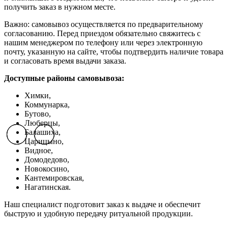
получить заказ в нужном месте.
Важно: самовывоз осуществляется по предварительному
согласованию. Перед приездом обязательно свяжитесь с
нашим менеджером по телефону или через электронную
почту, указанную на сайте, чтобы подтвердить наличие товара
и согласовать время выдачи заказа.
Доступные районы самовывоза:
Химки,
Коммунарка,
Бутово,
Люберцы,
Балашиха,
Previous slide
Previous slide
Previous slide
Next slide
Next slide
Next slide
Царицыно,
Видное,
Домодедово,
Новокосино,
К
антемировская,
Нагатинская.
Наш специалист подготовит заказ к выдаче и обеспечит
быструю и удобную передачу ритуальной продукции.