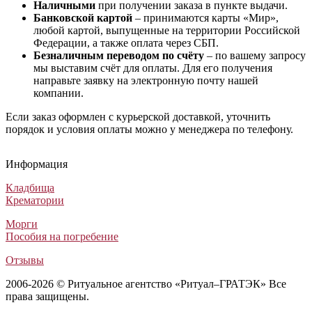
Наличными
при получении заказа в пункте выдачи.
Банковской картой
– принимаются карты «Мир»,
любой картой, выпущенные на территории Российской
Федерации, а также оплата через СБП.
Безналичным переводом по счёту
– по вашему запросу
мы выставим счёт для оплаты. Для его получения
направьте заявку на электронную почту нашей
компании.
Если заказ оформлен с курьерской доставкой, уточнить
порядок и условия оплаты можно у менеджера по телефону.
Ритуальный венок Элитный №33
Траурный венок Авторский крест
Похоронный венок на гроб Заказ №1
Похоронный венок Заказной №14
Ритуальный венок Элитный №33
Траурный венок Авторский крест
Похоронный венок на гроб Заказ №1
Похоронный венок Заказной №14
Ритуальный венок Элитный №33
Траурный венок Авторский крест
Похоронный венок на гроб Заказ №1
Похоронный венок Заказной №14
Информация
Венки из искусственных цветов
Венки из искусственных цветов
Венки из искусственных цветов
Венки из искусственных цветов
6 500
13 750
5 800
5 000
₽
₽
₽
₽
Кладбища
Крематории
Морги
Пособия на погребение
Отзывы
2006-2026 © Ритуальное агентство «Ритуал–ГРАТЭК» Все
права защищены.