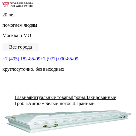
Ритуальная Служба «Ритуал-ГРАТЭК»
20 лет
помогаем людям
Москва и МО
Все города
+7 (495) 182-85-99
+7 (977) 090-85-99
круглосуточно, без выходных
View Cart
Главная
Ритуальные товары
Гробы
Лакированные
Гроб «Aurora» Белый лотос 4-гранный