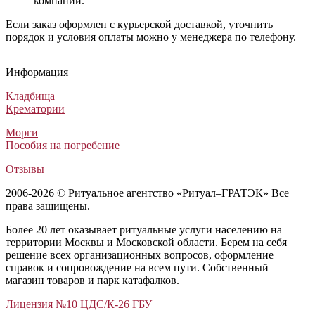
компании.
Если заказ оформлен с курьерской доставкой, уточнить
порядок и условия оплаты можно у менеджера по телефону.
Похоронный венок Элитный №49
Похоронный венок Заказной №2
Ритуальный венок Авторский №12
Похоронный венок Авторский №7
Похоронный венок Элитный №49
Похоронный венок Заказной №2
Ритуальный венок Авторский №12
Похоронный венок Авторский №7
Похоронный венок Элитный №49
Похоронный венок Заказной №2
Ритуальный венок Авторский №12
Похоронный венок Авторский №7
Информация
Венки из искусственных цветов
Венки из искусственных цветов
Венки из искусственных цветов
Венки из искусственных цветов
6 500
5 000
17 500
17 500
₽
₽
₽
₽
Кладбища
Крематории
Морги
Пособия на погребение
Отзывы
2006-2026 © Ритуальное агентство «Ритуал–ГРАТЭК» Все
права защищены.
Более 20 лет оказывает ритуальные услуги населению на
территории Москвы и Московской области. Берем на себя
решение всех организационных вопросов, оформление
справок и сопровождение на всем пути. Собственный
магазин товаров и парк катафалков.
Лицензия №10 ЦДС/К-26 ГБУ