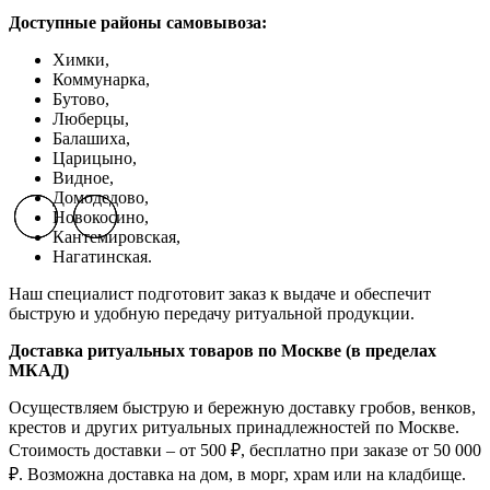
Доступные районы самовывоза:
Химки,
Коммунарка,
Бутово,
Люберцы,
Балашиха,
Царицыно,
Видное,
Домодедово,
Новокосино,
Previous slide
Previous slide
Previous slide
Next slide
Next slide
Next slide
К
антемировская,
Нагатинская.
Наш специалист подготовит заказ к выдаче и обеспечит
быструю и удобную передачу ритуальной продукции.
Доставка ритуальных товаров по Москве (в пределах
МКАД)
Осуществляем быструю и бережную доставку гробов, венков,
крестов и других ритуальных принадлежностей по Москве.
Стоимость доставки – от 500 ₽, бесплатно при заказе от 50 000
₽. Возможна доставка на дом, в морг, храм или на кладбище.