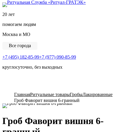
Ритуальная Служба «
20 лет
помогаем людям
Москва и МО
Все города
+7 (495) 182-85-99
+7 (977) 090-85-99
круглосуточно, без выходных
View Cart
Главная
Ритуальные товары
Гробы
Лакированные
Гроб Фаворит вишня 6-гранный
Гроб Фаворит вишня 6-
гранный