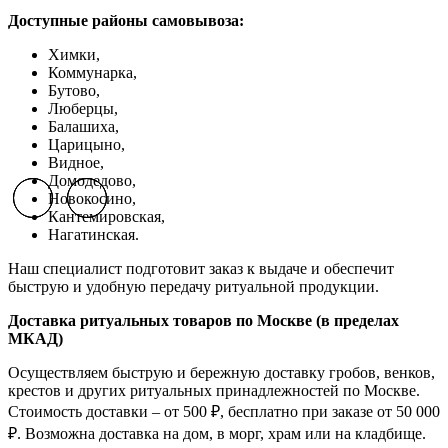
Доступные районы самовывоза:
Химки,
Коммунарка,
Бутово,
Люберцы,
Балашиха,
Царицыно,
Видное,
Домодедово,
Новокосино,
Previous slide
Previous slide
Previous slide
Next slide
Next slide
Next slide
К
антемировская,
Нагатинская.
Наш специалист подготовит заказ к выдаче и обеспечит
быструю и удобную передачу ритуальной продукции.
Доставка ритуальных товаров по Москве (в пределах
МКАД)
Осуществляем быструю и бережную доставку гробов, венков,
крестов и других ритуальных принадлежностей по Москве.
Стоимость доставки – от 500 ₽, бесплатно при заказе от 50 000
₽. Возможна доставка на дом, в морг, храм или на кладбище.