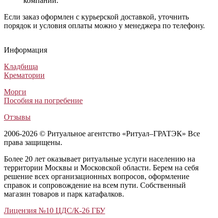
компании.
Если заказ оформлен с курьерской доставкой, уточнить
порядок и условия оплаты можно у менеджера по телефону.
Венок Траурный №44 из живых цветов
Венок на могилу №30 из живых цветов
Траурный венок Элитный №60
Траурный венок на могилу №28
Венок Траурный №44 из живых цветов
Венок на могилу №30 из живых цветов
Траурный венок Элитный №60
Траурный венок на могилу №28
Венок Траурный №44 из живых цветов
Венок на могилу №30 из живых цветов
Траурный венок Элитный №60
Траурный венок на могилу №28
Информация
Венки из живых цветов
Венки из живых цветов
Венки из искусственных цветов
Венки из живых цветов
30 000
30 000
6 500
30 000
₽
₽
₽
₽
Кладбища
Крематории
Морги
Пособия на погребение
Отзывы
2006-2026 © Ритуальное агентство «Ритуал–ГРАТЭК» Все
права защищены.
Более 20 лет оказывает ритуальные услуги населению на
территории Москвы и Московской области. Берем на себя
решение всех организационных вопросов, оформление
справок и сопровождение на всем пути. Собственный
магазин товаров и парк катафалков.
Лицензия №10 ЦДС/К-26 ГБУ