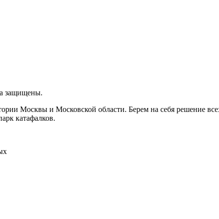
ва защищены.
итории Москвы и Московской области. Берем на себя решение вс
парк катафалков.
ых