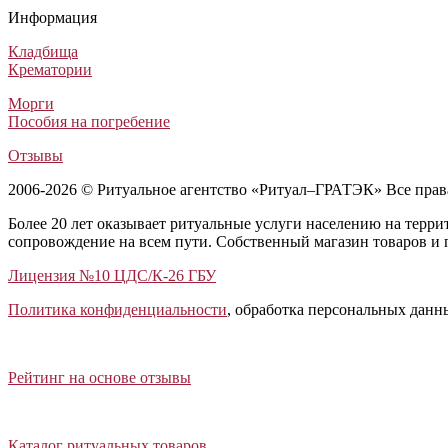
Ритуальный венок на похороны Стандартный №14
Траурный венок Заказной №38
Траурный крест из живых цветов №1
Траурный венок Стандартный №18
Информация
Венки из искусственных цветов
Венки из искусственных цветов
Венки из живых цветов
Венки из искусственных цветов
3 800
5 000
40 000
3 800
₽
₽
₽
₽
Кладбища
Крематории
Морги
Пособия на погребение
Отзывы
2006-2026 © Ритуальное агентство «Ритуал–ГРАТЭК» Все пра
Более 20 лет оказывает ритуальные услуги населению на терр
сопровождение на всем пути. Собственный магазин товаров и 
Лицензия №10 ЦДС/К-26 ГБУ
Политика конфиденциальности
, обработка персональных данн
Открыть отзывы
Закрыть панель
Рейтинг на основе отзывы
Открыть каталог ритуальных товаров
Закрыть панель
Каталог ритуальных товаров