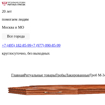
Ритуальная Служба «Ритуал-ГРАТЭК»
20 лет
помогаем людям
Москва и МО
Все города
+7 (495) 182-85-99
+7 (977) 090-85-99
круглосуточно, без выходных
View Cart
Главная
Ритуальные товары
Гробы
Лакированные
Гроб М-3