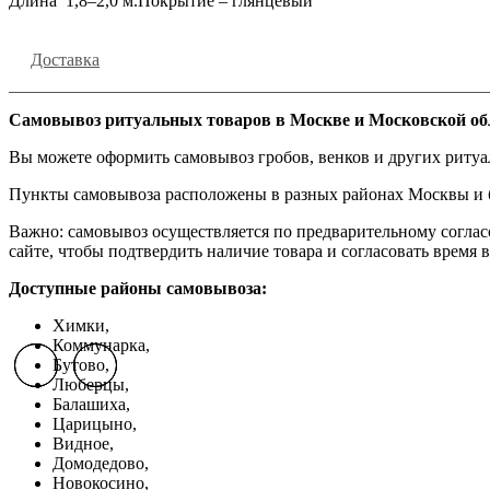
Длина 1,8–2,0 м.Покрытие – глянцевый
Доставка
Самовывоз ритуальных товаров в Москве и Московской об
Вы можете оформить самовывоз гробов, венков и других риту
Пункты самовывоза расположены в разных районах Москвы и бл
Важно: самовывоз осуществляется по предварительному соглас
сайте, чтобы подтвердить наличие товара и согласовать время в
Доступные районы самовывоза:
Химки,
Коммунарка,
Бутово,
Previous slide
Previous slide
Previous slide
Next slide
Next slide
Next slide
Люберцы,
Балашиха,
Царицыно,
Видное,
Домодедово,
Новокосино,