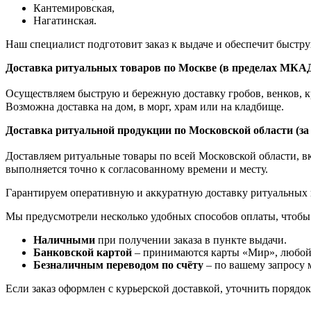
К
антемировская,
Нагатинская.
Наш специалист подготовит заказ к выдаче и обеспечит быстр
Доставка ритуальных товаров по Москве (в пределах МКА
Осуществляем быструю и бережную доставку гробов, венков, кр
Возможна доставка на дом, в морг, храм или на кладбище.
Доставка ритуальной продукции по Московской области (з
Доставляем ритуальные товары по всей Московской области, вкл
выполняется точно к согласованному времени и месту.
Гарантируем оперативную и аккуратную доставку ритуальных 
Мы предусмотрели несколько удобных способов оплаты, чтобы
Наличными
при получении заказа в пункте выдачи.
Банковской картой
– принимаются карты «Мир», любой 
Безналичным переводом по счёту
– по вашему запросу 
Если заказ оформлен с курьерской доставкой, уточнить порядо
Ритуальный венок на похороны Стандартный №14
Траурный венок Заказной №38
Траурный крест из живых цветов №1
Траурный венок Стандартный №18
Ритуальный венок на похороны Стандартный №14
Траурный венок Заказной №38
Траурный крест из живых цветов №1
Траурный венок Стандартный №18