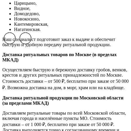
Царицыно,
Видное,
Домодедово,
Новокосино,
К
антемировская,
Нагатинская.
Наш специалист подготовит заказ к выдаче и обеспечит
Previous slide
Previous slide
Previous slide
Next slide
Next slide
Next slide
быструю и удобную передачу ритуальной продукции.
Доставка ритуальных товаров по Москве (в пределах
МКАД)
Осуществляем быструю и бережную доставку гробов, венков,
крестов и других ритуальных принадлежностей по Москве.
Стоимость доставки – от 500 ₽, бесплатно при заказе от 50 000
₽. Возможна доставка на дом, в морг, храм или на кладбище.
Доставка ритуальной продукции по Московской области
(за пределами МКАД)
Доставляем ритуальные товары по всей Московской области,
включая города и населённые пункты МО. Стоимость
доставки – от 1 000 ₽, бесплатно при заказе от 50 000 ₽.
Доставка выполняется точно к согласованному времени и