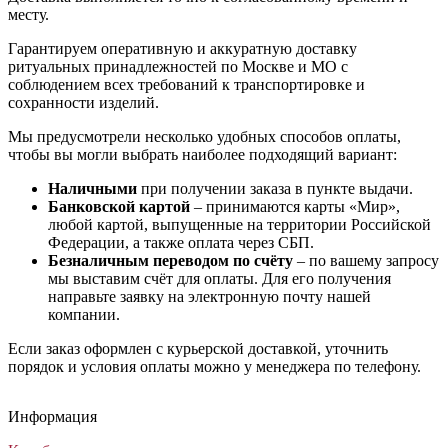
месту.
Гарантируем оперативную и аккуратную доставку
ритуальных принадлежностей по Москве и МО с
соблюдением всех требований к транспортировке и
сохранности изделий.
Мы предусмотрели несколько удобных способов оплаты,
чтобы вы могли выбрать наиболее подходящий вариант:
Наличными
при получении заказа в пункте выдачи.
Банковской картой
– принимаются карты «Мир»,
любой картой, выпущенные на территории Российской
Федерации, а также оплата через СБП.
Безналичным переводом по счёту
– по вашему запросу
мы выставим счёт для оплаты. Для его получения
направьте заявку на электронную почту нашей
компании.
Если заказ оформлен с курьерской доставкой, уточнить
порядок и условия оплаты можно у менеджера по телефону.
Ритуальный венок Элитный №24
Траурный венок Авторский №5
Похоронный венок Элитный №14
Траурный крест из живых цветов №4
Ритуальный венок Элитный №24
Траурный венок Авторский №5
Похоронный венок Элитный №14
Траурный крест из живых цветов №4
Ритуальный венок Элитный №24
Траурный венок Авторский №5
Похоронный венок Элитный №14
Траурный крест из живых цветов №4
Информация
Венки из искусственных цветов
Венки из искусственных цветов
Венки из искусственных цветов
Венки из живых цветов
6 500
17 500
6 500
40 000
₽
₽
₽
₽