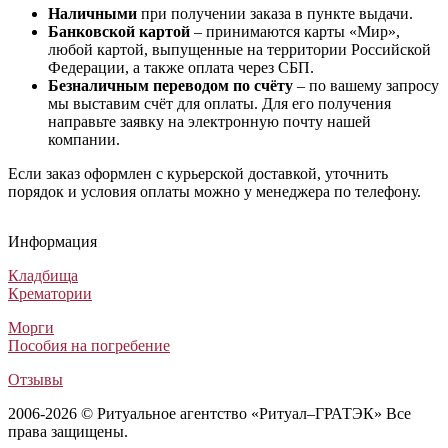
Наличными
при получении заказа в пункте выдачи.
Банковской картой
– принимаются карты «Мир»,
любой картой, выпущенные на территории Российской
Федерации, а также оплата через СБП.
Безналичным переводом по счёту
– по вашему запросу
мы выставим счёт для оплаты. Для его получения
направьте заявку на электронную почту нашей
компании.
Если заказ оформлен с курьерской доставкой, уточнить
порядок и условия оплаты можно у менеджера по телефону.
Венок на похороны из живых цветов №10
Ритуальный венок №58 из живых цветов
Ритуальный венок Элитный №31
Похоронная кремационная композиция цветов Супер Элит №1
Венок на похороны из живых цветов №10
Ритуальный венок №58 из живых цветов
Ритуальный венок Элитный №31
Похоронная кремационная композиция цветов Супер Эли
Венок на похороны из живых цветов №10
Ритуальный венок №58 из живых цветов
Ритуальный венок Элитный №31
Похоронная кремационная композиция цветов Супер Элит №14
Информация
Венки из живых цветов
Венки из живых цветов
Венки из искусственных цветов
Венки из искусственных цветов
46 000
74 000
6 500
14 000
₽
₽
₽
₽
Кладбища
Крематории
Морги
Пособия на погребение
Отзывы
2006-2026 © Ритуальное агентство «Ритуал–ГРАТЭК» Все
права защищены.