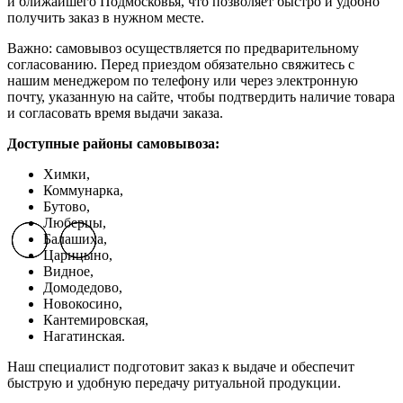
и ближайшего Подмосковья, что позволяет быстро и удобно
получить заказ в нужном месте.
Важно: самовывоз осуществляется по предварительному
согласованию. Перед приездом обязательно свяжитесь с
нашим менеджером по телефону или через электронную
почту, указанную на сайте, чтобы подтвердить наличие товара
и согласовать время выдачи заказа.
Доступные районы самовывоза:
Химки,
Коммунарка,
Бутово,
Люберцы,
Балашиха,
Previous slide
Previous slide
Previous slide
Next slide
Next slide
Next slide
Царицыно,
Видное,
Домодедово,
Новокосино,
К
антемировская,
Нагатинская.
Наш специалист подготовит заказ к выдаче и обеспечит
быструю и удобную передачу ритуальной продукции.