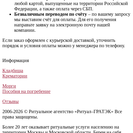
любой картой, выпущенные на территории Российской
Федерации, а также оплата через СБП.
Безналичным переводом по счёту
– по вашему запросу
мы выставим счёт для оплаты. Для его получения
направьте заявку на электронную почту нашей
компании.
Если заказ оформлен с курьерской доставкой, уточнить
порядок и условия оплаты можно у менеджера по телефону.
Венок из живых цветов №4
Траурный венок Авторский №18
Венок на могилу №32 из живых цветов
Траурный венок для возложения №8
Венок из живых цветов №4
Траурный венок Авторский №18
Венок на могилу №32 из живых цветов
Траурный венок для возложения №8
Венок из живых цветов №4
Траурный венок Авторский №18
Венок на могилу №32 из живых цветов
Траурный венок для возложения №8
Информация
Венки из живых цветов
Венки из искусственных цветов
Венки из живых цветов
Венки из искусственных цветов
48 000
17 500
30 000
6 500
₽
₽
₽
₽
Кладбища
Крематории
Морги
Пособия на погребение
Отзывы
2006-2026 © Ритуальное агентство «Ритуал–ГРАТЭК» Все
права защищены.
Более 20 лет оказывает ритуальные услуги населению на
территории Москвы и Московской области. Берем на себя