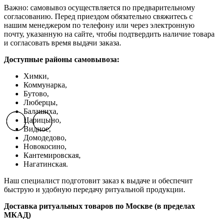
Важно: самовывоз осуществляется по предварительному
согласованию. Перед приездом обязательно свяжитесь с
нашим менеджером по телефону или через электронную
почту, указанную на сайте, чтобы подтвердить наличие товара
и согласовать время выдачи заказа.
Доступные районы самовывоза:
Химки,
Коммунарка,
Бутово,
Люберцы,
Балашиха,
Царицыно,
Previous slide
Previous slide
Previous slide
Next slide
Next slide
Next slide
Видное,
Домодедово,
Новокосино,
К
антемировская,
Нагатинская.
Наш специалист подготовит заказ к выдаче и обеспечит
быструю и удобную передачу ритуальной продукции.
Доставка ритуальных товаров по Москве (в пределах
МКАД)