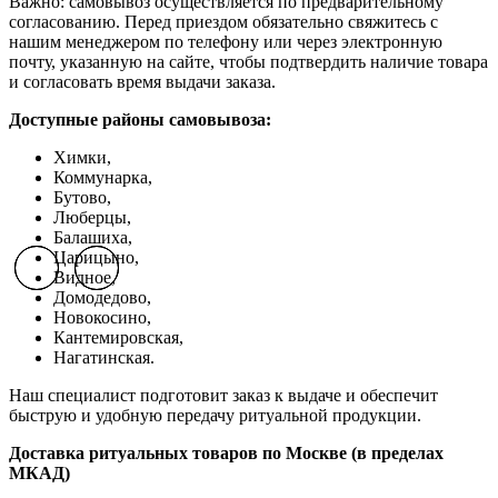
Важно: самовывоз осуществляется по предварительному
согласованию. Перед приездом обязательно свяжитесь с
нашим менеджером по телефону или через электронную
почту, указанную на сайте, чтобы подтвердить наличие товара
и согласовать время выдачи заказа.
Доступные районы самовывоза:
Химки,
Коммунарка,
Бутово,
Люберцы,
Балашиха,
Царицыно,
Previous slide
Previous slide
Previous slide
Next slide
Next slide
Next slide
Видное,
Домодедово,
Новокосино,
К
антемировская,
Нагатинская.
Наш специалист подготовит заказ к выдаче и обеспечит
быструю и удобную передачу ритуальной продукции.
Доставка ритуальных товаров по Москве (в пределах
МКАД)