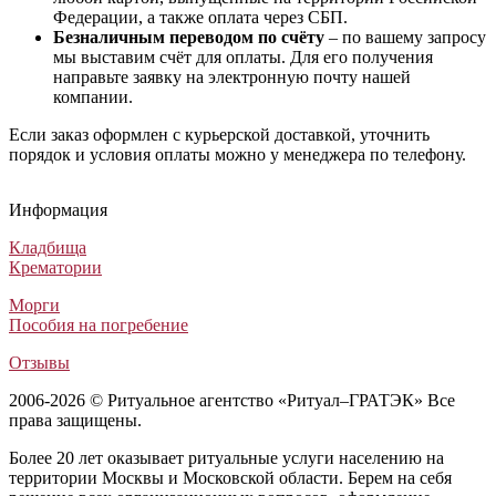
Федерации, а также оплата через СБП.
Безналичным переводом по счёту
– по вашему запросу
мы выставим счёт для оплаты. Для его получения
направьте заявку на электронную почту нашей
компании.
Если заказ оформлен с курьерской доставкой, уточнить
порядок и условия оплаты можно у менеджера по телефону.
Венок Патриотический на возложение №3
Похоронный венок из живых цветов №13
Ритуальный венок Элитный №20
Траурный венок Элитный №6
Венок Патриотический на возложение №3
Похоронный венок из живых цветов №13
Ритуальный венок Элитный №20
Траурный венок Элитный №6
Венок Патриотический на возложение №3
Похоронный венок из живых цветов №13
Ритуальный венок Элитный №20
Траурный венок Элитный №6
Информация
Венки из искусственных цветов
Венки из живых цветов
Венки из искусственных цветов
Венки из искусственных цветов
6 500
46 000
6 500
6 500
₽
₽
₽
₽
Кладбища
Крематории
Морги
Пособия на погребение
Отзывы
2006-2026 © Ритуальное агентство «Ритуал–ГРАТЭК» Все
права защищены.
Более 20 лет оказывает ритуальные услуги населению на
территории Москвы и Московской области. Берем на себя