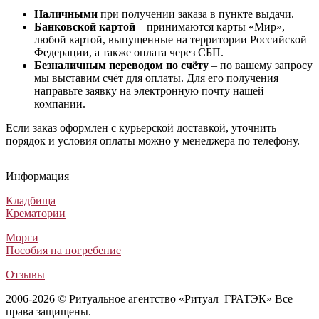
Наличными
при получении заказа в пункте выдачи.
Банковской картой
– принимаются карты «Мир»,
любой картой, выпущенные на территории Российской
Федерации, а также оплата через СБП.
Безналичным переводом по счёту
– по вашему запросу
мы выставим счёт для оплаты. Для его получения
направьте заявку на электронную почту нашей
компании.
Если заказ оформлен с курьерской доставкой, уточнить
порядок и условия оплаты можно у менеджера по телефону.
Гроб Узорный №2 ФУ-2 стандарт
Гроб Вегас ФВПА-4-2Б (Гроб Рит 159)
Гроб Европа 6
Гроб «Dalas»
Гроб Узорный №2 ФУ-2 стандарт
Гроб Вегас ФВПА-4-2Б (Гроб Рит 159)
Гроб Европа 6
Гроб «Dalas»
Гроб Узорный №2 ФУ-2 стандарт
Гроб Вегас ФВПА-4-2Б (Гроб Рит 159)
Гроб Европа 6
Гроб «Dalas»
Информация
Лакированные гробы
Элитные гробы
Гробы европейского производства класса люкс
Гробы обитые тканью
38 000
159 990
274 500
30 400
₽
₽
₽
₽
Кладбища
Крематории
Морги
Пособия на погребение
Отзывы
2006-2026 © Ритуальное агентство «Ритуал–ГРАТЭК» Все
права защищены.