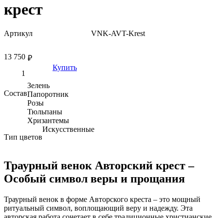
крест
Артикул
VNK-AVT-Krest
13 750
₽
Купить
Зелень
Состав
Папоротник
Розы
Тюльпаны
Хризантемы
Искусственные
Тип цветов
Траурный венок Авторский крест –
Особый символ веры и прощания
Траурный венок в форме Авторского креста – это мощный
ритуальный символ, воплощающий веру и надежду. Эта
авторская работа сочетает в себе традиционные христианские