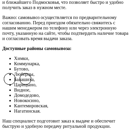
и ближайшего Подмосковья, что позволяет быстро и удобно
получить заказ в нужном месте.
Важно: самовывоз осуществляется по предварительному
согласованию. Перед приездом обязательно свяжитесь с
нашим менеджером по телефону или через электронную
почту, указанную на сайте, чтобы подтвердить наличие товара
и согласовать время выдачи заказа.
Доступные районы самовывоза:
Химки,
Коммунарка,
Бутово,
Люберцы,
Балашиха,
Previous slide
Previous slide
Previous slide
Next slide
Next slide
Next slide
Царицыно,
Видное,
Домодедово,
Новокосино,
К
антемировская,
Нагатинская.
Наш специалист подготовит заказ к выдаче и обеспечит
быструю и удобную передачу ритуальной продукции.