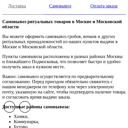
Доставка
Самовывоз
Оплата заказа
Самовывоз ритуальных товаров в Москве и Московской
области
Вы можете оформить самовывоз гробов, венков и других
ритуальных принадлежностей из наших пунктов выдачи в
Москве и Московской области.
Пункты самовывоза расположены в разных районах Москвы
и ближайшего Подмосковья, что позволяет быстро и удобно
получить заказ в нужном месте.
Важно: самовывоз осуществляется по предварительному
согласованию. Перед приездом обязательно свяжитесь с
нашим менеджером по телефону или через электронную
почту, указанную на сайте, чтобы подтвердить наличие товара
и согласовать время выдачи заказа.
Доступные районы самовывоза:
Previous slide
Previous slide
Previous slide
Next slide
Next slide
Next slide
Химки,
Коммунарка,
Бутово,