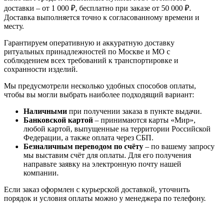
доставки – от 1 000 ₽, бесплатно при заказе от 50 000 ₽.
Доставка выполняется точно к согласованному времени и
месту.
Гарантируем оперативную и аккуратную доставку
ритуальных принадлежностей по Москве и МО с
соблюдением всех требований к транспортировке и
сохранности изделий.
Мы предусмотрели несколько удобных способов оплаты,
чтобы вы могли выбрать наиболее подходящий вариант:
Наличными
при получении заказа в пункте выдачи.
Банковской картой
– принимаются карты «Мир»,
любой картой, выпущенные на территории Российской
Федерации, а также оплата через СБП.
Безналичным переводом по счёту
– по вашему запросу
мы выставим счёт для оплаты. Для его получения
направьте заявку на электронную почту нашей
компании.
Если заказ оформлен с курьерской доставкой, уточнить
порядок и условия оплаты можно у менеджера по телефону.
Гроб Delaware (светлый орех)
Гроб Рим ФР-6
Гроб Питер ФПУ-6 стандарт (Гроб Рит 107)
Гроб Монарх вишня
Гроб Delaware (светлый орех)
Гроб Рим ФР-6
Гроб Питер ФПУ-6 стандарт (Гроб Рит 107)
Гроб Монарх вишня
Гроб Delaware (светлый орех)
Гроб Рим ФР-6
Гроб Питер ФПУ-6 стандарт (Гроб Рит 107)
Гроб Монарх вишня