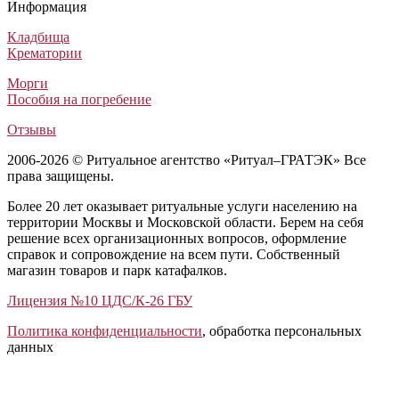
Информация
Элитные гробы
Лакированные гробы
Лакированные гробы
Элитные гробы
287 000
57 750
42 480
437 500
₽
₽
₽
₽
Кладбища
Крематории
Морги
Пособия на погребение
Отзывы
2006-2026 © Ритуальное агентство «Ритуал–ГРАТЭК» Все
права защищены.
Более 20 лет оказывает ритуальные услуги населению на
территории Москвы и Московской области. Берем на себя
решение всех организационных вопросов, оформление
справок и сопровождение на всем пути. Собственный
магазин товаров и парк катафалков.
Лицензия №10 ЦДС/К-26 ГБУ
Политика конфиденциальности
, обработка персональных
данных
Открыть отзывы
Закрыть панель