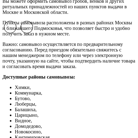
Вы можете оформить самовывоз гробов, венков и других
ритуальных принадлежностей из наших пунктов выдачи в
Москве и Московской области.
Пункты самовывоза расположены в разных районах Москвы
и ближайшего Подмосковья, что позволяет быстро и удобно
Previous slide
Previous slide
Next slide
Next slide
получить заказ в нужном месте.
Важно: самовывоз осуществляется по предварительному
согласованию. Перед приездом обязательно свяжитесь с
нашим менеджером по телефону или через электронную
почту, указанную на сайте, чтобы подтвердить наличие товара
и согласовать время выдачи заказа.
Доступные районы самовывоза:
Химки,
Коммунарка,
Бутово,
Люберцы,
Балашиха,
Царицыно,
Видное,
Домодедово,
Новокосино,
К
антемировская,