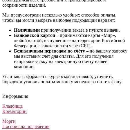
сохранности изделий.
Мы предусмотрели несколько удобных способов оплаты,
чтобы вы могли выбрать наиболее подходящий вариант:
Наличными
при получении заказа в пункте выдачи.
Банковской картой
– принимаются карты «Мир»,
любой картой, выпущенные на территории Российской
Федерации, а также оплата через СБП.
Безналичным переводом по счёту
– по вашему запросу
мы выставим счёт для оплаты. Для его получения
направьте заявку на электронную почту нашей
компании.
Если заказ оформлен с курьерской доставкой, уточнить
порядок и условия оплаты можно у менеджера по телефону.
Комплекс для установки памятника №4
Комплекс для установки памятника №1
Комплекс для установки памятника №3
Комплекс для установки памятника №2
Комплекс для установки памятника №4
Комплекс для установки памятника №1
Комплекс для установки памятника №3
Комплекс для установки памятника №2
Комплекс для установки памятника №4
Комплекс для установки памятника №1
Комплекс для установки памятника №3
Комплекс для установки памятника №2
Информация
Памятники на могилу
Памятники на могилу
Памятники на могилу
Памятники на могилу
223 750
210 500
208 000
199 000
₽
₽
₽
₽
Кладбища
Крематории
Морги
Пособия на погребение