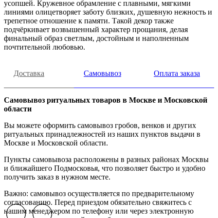
усопшей. Кружевное обрамление с плавными, мягкими
линиями олицетворяет заботу близких, душевную нежность и
трепетное отношение к памяти. Такой декор также
подчёркивает возвышенный характер прощания, делая
финальный образ светлым, достойным и наполненным
почтительной любовью.
Доставка
Самовывоз
Оплата заказа
Самовывоз ритуальных товаров в Москве и Московской
области
Вы можете оформить самовывоз гробов, венков и других
ритуальных принадлежностей из наших пунктов выдачи в
Москве и Московской области.
Пункты самовывоза расположены в разных районах Москвы
и ближайшего Подмосковья, что позволяет быстро и удобно
получить заказ в нужном месте.
Важно: самовывоз осуществляется по предварительному
согласованию. Перед приездом обязательно свяжитесь с
нашим менеджером по телефону или через электронную
Previous slide
Previous slide
Next slide
Next slide