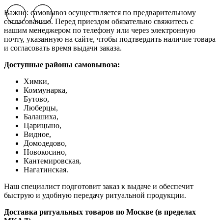
Важно: самовывоз осуществляется по предварительному
Previous slide
Previous slide
Next slide
Next slide
согласованию. Перед приездом обязательно свяжитесь с
нашим менеджером по телефону или через электронную
почту, указанную на сайте, чтобы подтвердить наличие товара
и согласовать время выдачи заказа.
Доступные районы самовывоза:
Химки,
Коммунарка,
Бутово,
Люберцы,
Балашиха,
Царицыно,
Видное,
Домодедово,
Новокосино,
К
антемировская,
Нагатинская.
Наш специалист подготовит заказ к выдаче и обеспечит
быструю и удобную передачу ритуальной продукции.
Доставка ритуальных товаров по Москве (в пределах