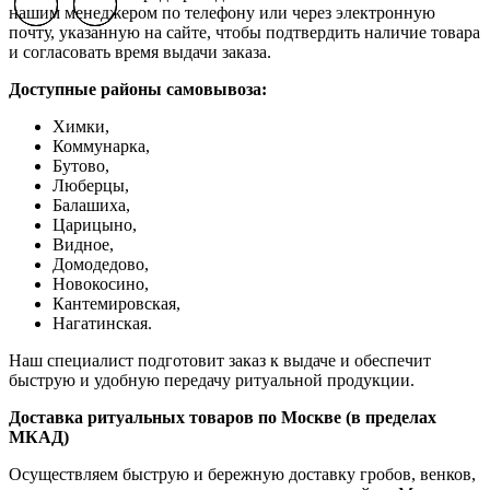
Previous slide
Previous slide
Previous slide
Next slide
Next slide
Next slide
нашим менеджером по телефону или через электронную
почту, указанную на сайте, чтобы подтвердить наличие товара
и согласовать время выдачи заказа.
Доступные районы самовывоза:
Химки,
Коммунарка,
Бутово,
Люберцы,
Балашиха,
Царицыно,
Видное,
Домодедово,
Новокосино,
К
антемировская,
Нагатинская.
Наш специалист подготовит заказ к выдаче и обеспечит
быструю и удобную передачу ритуальной продукции.
Доставка ритуальных товаров по Москве (в пределах
МКАД)
Осуществляем быструю и бережную доставку гробов, венков,