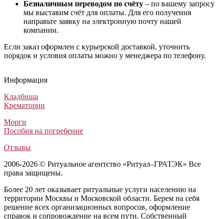
Безналичным переводом по счёту
– по вашему запросу
мы выставим счёт для оплаты. Для его получения
направьте заявку на электронную почту нашей
компании.
Если заказ оформлен с курьерской доставкой, уточнить
порядок и условия оплаты можно у менеджера по телефону.
Гроб «David»
Гроб А3 Экономик глянцевый
Гроб Мусульманский обитый тканью шёлк
Гроб Испания
Гроб «David»
Гроб А3 Экономик глянцевый
Гроб Мусульманский обитый тканью шёлк
Гроб Испания
Гроб «David»
Гроб А3 Экономик глянцевый
Гроб Мусульманский обитый тканью шёлк
Гроб Испания
Информация
Гробы обитые тканью
Лакированные гробы
Мусульманские гробы
Элитные гробы
27 800
45 000
17 750
193 800
₽
₽
₽
₽
Кладбища
Крематории
Морги
Пособия на погребение
Отзывы
2006-2026 © Ритуальное агентство «Ритуал–ГРАТЭК» Все
права защищены.
Более 20 лет оказывает ритуальные услуги населению на
территории Москвы и Московской области. Берем на себя
решение всех организационных вопросов, оформление
справок и сопровождение на всем пути. Собственный