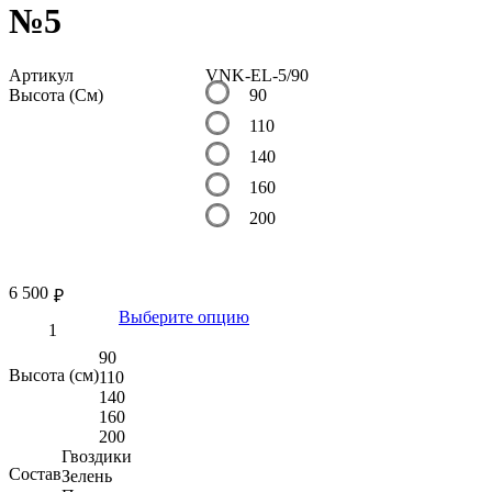
№5
Артикул
VNK-EL-5/90
Высота (См)
90
110
140
160
200
6 500
₽
Выберите опцию
90
Высота (см)
110
140
160
200
Гвоздики
Состав
Зелень