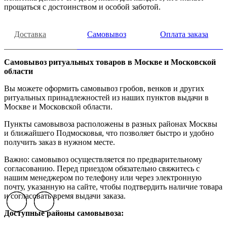
прощаться с достоинством и особой заботой.
Доставка
Самовывоз
Оплата заказа
Самовывоз ритуальных товаров в Москве и Московской
области
Вы можете оформить самовывоз гробов, венков и других
ритуальных принадлежностей из наших пунктов выдачи в
Москве и Московской области.
Пункты самовывоза расположены в разных районах Москвы
и ближайшего Подмосковья, что позволяет быстро и удобно
получить заказ в нужном месте.
Важно: самовывоз осуществляется по предварительному
согласованию. Перед приездом обязательно свяжитесь с
нашим менеджером по телефону или через электронную
почту, указанную на сайте, чтобы подтвердить наличие товара
и согласовать время выдачи заказа.
Previous slide
Previous slide
Previous slide
Next slide
Next slide
Next slide
Доступные районы самовывоза: