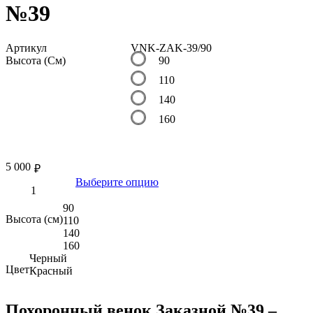
№39
Артикул
VNK-ZAK-39/90
Высота (См)
90
110
140
160
5 000
₽
Выберите опцию
90
Высота (см)
110
140
160
Черный
Цвет
Красный
Похоронный венок Заказной №39 –