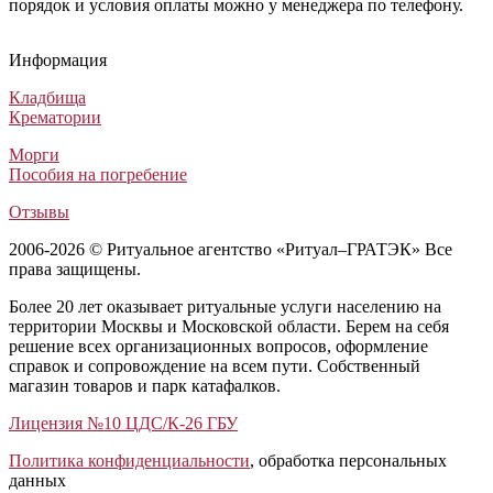
порядок и условия оплаты можно у менеджера по телефону.
Гроб Америка синий мрамор
Гроб Комбинированный ФК-4Б сиреневый (ША Комби - Тесеро
Гроб Гранд ФГ-6Т стандарт (Гроб Рит 131)
Гроб Пегас ФПГ-4-С (Гроб РК 132)
Гроб Америка синий мрамор
Гроб Комбинированный ФК-4Б сиреневый (ША Комби - Те
Гроб Гранд ФГ-6Т стандарт (Гроб Рит 131)
Гроб Пегас ФПГ-4-С (Гроб РК 132)
Гроб Америка синий мрамор
Гроб Комбинированный ФК-4Б сиреневый (ША Комби - Тесеро)
Гроб Гранд ФГ-6Т стандарт (Гроб Рит 131)
Гроб Пегас ФПГ-4-С (Гроб РК 132)
Информация
Элитные гробы
Комбинированные гробы
Лакированные гробы
Лакированные гробы
164 500
30 000
48 530
40 375
₽
₽
₽
₽
Кладбища
Крематории
Морги
Пособия на погребение
Отзывы
2006-2026 © Ритуальное агентство «Ритуал–ГРАТЭК» Все
права защищены.
Более 20 лет оказывает ритуальные услуги населению на
территории Москвы и Московской области. Берем на себя
решение всех организационных вопросов, оформление
справок и сопровождение на всем пути. Собственный
магазин товаров и парк катафалков.
Лицензия №10 ЦДС/К-26 ГБУ
Политика конфиденциальности
, обработка персональных
данных