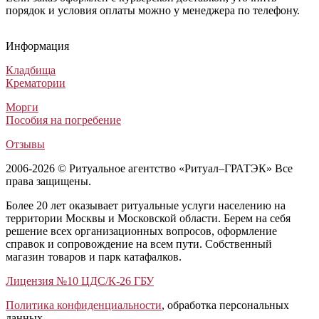
порядок и условия оплаты можно у менеджера по телефону.
Гроб М35
Гроб Вегас ФВПР-4-2
Гроб Труна ФТР-6
Гроб «Фаворит» белый 6-гранный
Гроб М35
Гроб Вегас ФВПР-4-2
Гроб Труна ФТР-6
Гроб «Фаворит» белый 6-гранный
Гроб М35
Гроб Вегас ФВПР-4-2
Гроб Труна ФТР-6
Гроб «Фаворит» белый 6-гранный
Информация
Элитные гробы
Элитные гробы
Лакированные гробы
Лакированные гробы
205 000
159 990
36 250
39 100
₽
₽
₽
₽
Кладбища
Крематории
Морги
Пособия на погребение
Отзывы
2006-2026 © Ритуальное агентство «Ритуал–ГРАТЭК» Все
права защищены.
Более 20 лет оказывает ритуальные услуги населению на
территории Москвы и Московской области. Берем на себя
решение всех организационных вопросов, оформление
справок и сопровождение на всем пути. Собственный
магазин товаров и парк катафалков.
Лицензия №10 ЦДС/К-26 ГБУ
Политика конфиденциальности
, обработка персональных
данных