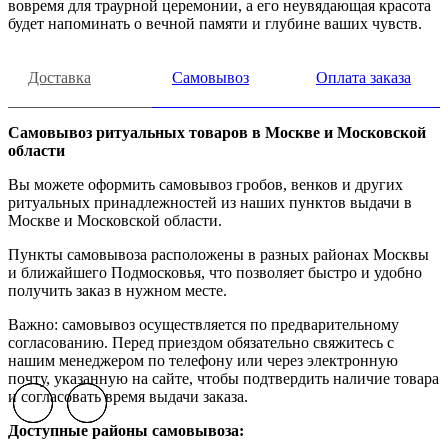
вовремя для траурной церемонии, а его неувядающая красота
будет напоминать о вечной памяти и глубине ваших чувств.
Доставка
Самовывоз
Оплата заказа
Самовывоз ритуальных товаров в Москве и Московской
области
Вы можете оформить самовывоз гробов, венков и других
ритуальных принадлежностей из наших пунктов выдачи в
Москве и Московской области.
Пункты самовывоза расположены в разных районах Москвы
и ближайшего Подмосковья, что позволяет быстро и удобно
получить заказ в нужном месте.
Важно: самовывоз осуществляется по предварительному
согласованию. Перед приездом обязательно свяжитесь с
нашим менеджером по телефону или через электронную
почту, указанную на сайте, чтобы подтвердить наличие товара
и согласовать время выдачи заказа.
Previous slide
Previous slide
Previous slide
Next slide
Next slide
Next slide
Доступные районы самовывоза: