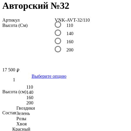
Авторский №32
Артикул
VNK-AVT-32/110
Высота (См)
110
140
160
200
17 500
₽
Выберите опцию
110
Высота (см)
140
160
200
Гвоздики
Состав
Зелень
Розы
Хвоя
Красный