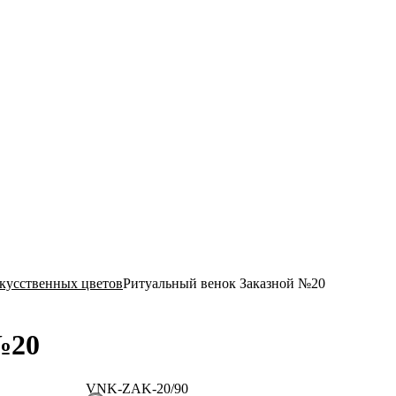
Ритуал-ГРАТЭК»
скусственных цветов
Ритуальный венок Заказной №20
№20
VNK-ZAK-20/90