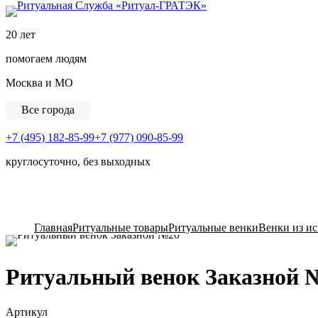
Ритуальная Служба «
20 лет
помогаем людям
Москва и МО
Все города
+7 (495) 182-85-99
+7 (977) 090-85-99
круглосуточно, без выходных
View Cart
Главная
Ритуальные товары
Ритуальные венки
Венки из и
Ритуальный венок Заказной 
Артикул