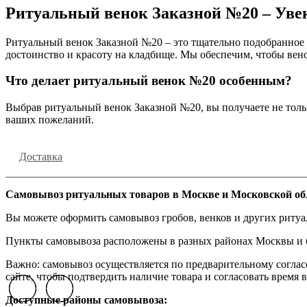
Ритуальный венок Заказной №20 – Уве
Ритуальный венок Заказной №20 – это тщательно подобранное 
достоинство и красоту на кладбище. Мы обеспечим, чтобы вено
Что делает ритуальный венок №20 особенным?
Выбрав ритуальный венок Заказной №20, вы получаете не тольк
ваших пожеланий.
Доставка
Самовывоз ритуальных товаров в Москве и Московской об
Вы можете оформить самовывоз гробов, венков и других риту
Пункты самовывоза расположены в разных районах Москвы и бл
Важно: самовывоз осуществляется по предварительному соглас
сайте, чтобы подтвердить наличие товара и согласовать время в
Previous slide
Previous slide
Previous slide
Next slide
Next slide
Next slide
Доступные районы самовывоза: