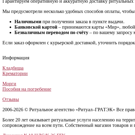
Гарантируем оперативную и аккуратную доставку ритуальных 
Мы предусмотрели несколько удобных способов оплаты, чтобы
Наличными
при получении заказа в пункте выдачи.
Банковской картой
– принимаются карты «Мир», любой 
Безналичным переводом по счёту
– по вашему запросу 
Если заказ оформлен с курьерской доставкой, уточнить порядо
Гроб Магнум белый
Гроб Стандарт ФС-4-Т
Гроб М-25 вишня
Гроб Стандарт ФС-4-Б Белый (Гроб Рит 109)
Гроб Магнум белый
Гроб Стандарт ФС-4-Т
Гроб М-25 вишня
Гроб Стандарт ФС-4-Б Белый (Гроб Рит 109)
Гроб Магнум белый
Гроб Стандарт ФС-4-Т
Гроб М-25 вишня
Гроб Стандарт ФС-4-Б Белый (Гроб Рит 109)
Информация
Элитные гробы
Лакированные гробы
Лакированные гробы
Лакированные гробы
167 000
33 000
67 500
35 800
₽
₽
₽
₽
Кладбища
Крематории
Морги
Пособия на погребение
Отзывы
2006-2026 © Ритуальное агентство «Ритуал–ГРАТЭК» Все пра
Более 20 лет оказывает ритуальные услуги населению на терр
сопровождение на всем пути. Собственный магазин товаров и 