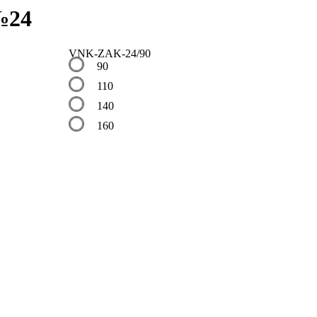
№24
VNK-ZAK-24/90
90
110
140
160