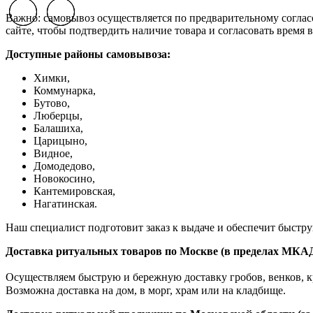
Previous slide
Previous slide
Previous slide
Next slide
Next slide
Next slide
Важно: самовывоз осуществляется по предварительному соглас
сайте, чтобы подтвердить наличие товара и согласовать время в
Доступные районы самовывоза:
Химки,
Коммунарка,
Бутово,
Люберцы,
Балашиха,
Царицыно,
Видное,
Домодедово,
Новокосино,
К
антемировская,
Нагатинская.
Наш специалист подготовит заказ к выдаче и обеспечит быстр
Доставка ритуальных товаров по Москве (в пределах МКА
Осуществляем быструю и бережную доставку гробов, венков, кр
Возможна доставка на дом, в морг, храм или на кладбище.