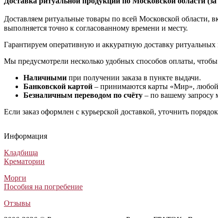
Доставка ритуальной продукции по Московской области (з
Доставляем ритуальные товары по всей Московской области, вкл
выполняется точно к согласованному времени и месту.
Гарантируем оперативную и аккуратную доставку ритуальных 
Мы предусмотрели несколько удобных способов оплаты, чтобы
Наличными
при получении заказа в пункте выдачи.
Банковской картой
– принимаются карты «Мир», любой 
Безналичным переводом по счёту
– по вашему запросу 
Если заказ оформлен с курьерской доставкой, уточнить порядо
Гроб Европа 10
Гроб Русич ФРУ-2 двухкрышечный светлый (Гроб Рит 130)
Гроб Печаль ФСР-4 (Гроб Рит 111)
Гроб Элизиум Канада колонны
Гроб Европа 10
Гроб Русич ФРУ-2 двухкрышечный светлый (Гроб Рит 130)
Гроб Печаль ФСР-4 (Гроб Рит 111)
Гроб Элизиум Канада колонны
Гроб Европа 10
Гроб Русич ФРУ-2 двухкрышечный светлый (Гроб Рит 130)
Гроб Печаль ФСР-4 (Гроб Рит 111)
Гроб Элизиум Канада колонны
Информация
Гробы европейского производства класса люкс
Элитные гробы
Лакированные гробы
Элитные гробы
274 500
126 000
38 250
600 000
₽
₽
₽
₽
Кладбища
Крематории
Морги
Пособия на погребение
Отзывы