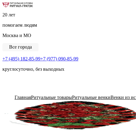
Ритуальная Служба «Ритуал-ГРАТЭК»
20 лет
помогаем людям
Москва и МО
Все города
+7 (495) 182-85-99
+7 (977) 090-85-99
круглосуточно, без выходных
View Cart
Главная
Ритуальные товары
Ритуальные венки
Венки из и