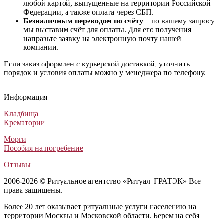
любой картой, выпущенные на территории Российской
Федерации, а также оплата через СБП.
Безналичным переводом по счёту
– по вашему запросу
мы выставим счёт для оплаты. Для его получения
направьте заявку на электронную почту нашей
компании.
Если заказ оформлен с курьерской доставкой, уточнить
порядок и условия оплаты можно у менеджера по телефону.
Гроб N5 Винер дуб
Гроб Комбинированный ФК-4Т голубой (ША Комби -
Гроб А1 Экономик
Гроб М-14 Шагрень
Гроб N5 Винер дуб
Гроб Комбинированный ФК-4Т голубой (ША Комби -
Гроб А1 Экономик
Гроб М-14 Шагрень
Гроб N5 Винер дуб
Гроб Комбинированный ФК-4Т голубой (ША Комби - "Тень")
Гроб А1 Экономик
Гроб М-14 Шагрень
Информация
Лакированные гробы
Комбинированные гробы
Лакированные гробы
Лакированные гробы
68 000
30 000
45 000
67 500
₽
₽
₽
₽
Кладбища
Крематории
Морги
Пособия на погребение
Отзывы
2006-2026 © Ритуальное агентство «Ритуал–ГРАТЭК» Все
права защищены.
Более 20 лет оказывает ритуальные услуги населению на
территории Москвы и Московской области. Берем на себя