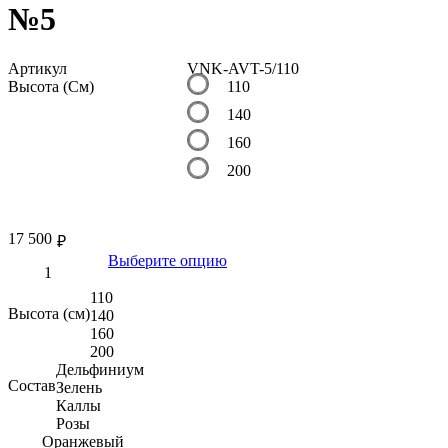
№5
Артикул
VNK-AVT-5/110
Высота (См)
110
140
160
200
17 500
₽
Выберите опцию
110
Высота (см)
140
160
200
Дельфиниум
Состав
Зелень
Каллы
Розы
Оранжевый