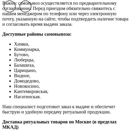
Важно: самовывоз осуществляется по предварительному
Previous slide
Previous slide
Previous slide
Next slide
Next slide
Next slide
согласованию. Перед приездом обязательно свяжитесь с
нашим менеджером по телефону или через электронную
почту, указанную на сайте, чтобы подтвердить наличие товара
и согласовать время выдачи заказа.
Доступные районы самовывоза:
Химки,
Коммунарка,
Бутово,
Люберцы,
Балашиха,
Царицыно,
Видное,
Домодедово,
Новокосино,
К
антемировская,
Нагатинская.
Наш специалист подготовит заказ к выдаче и обеспечит
быструю и удобную передачу ритуальной продукции.
Доставка ритуальных товаров по Москве (в пределах
МКАД)