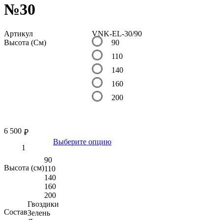
№30
Артикул
VNK-EL-30/90
Высота (См)
90
110
140
160
200
6 500
₽
Выберите опцию
90
Высота (см)
110
140
160
200
Гвоздики
Состав
Зелень