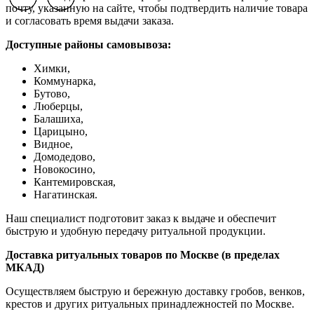
Previous slide
Previous slide
Previous slide
Next slide
Next slide
Next slide
почту, указанную на сайте, чтобы подтвердить наличие товара
и согласовать время выдачи заказа.
Доступные районы самовывоза:
Химки,
Коммунарка,
Бутово,
Люберцы,
Балашиха,
Царицыно,
Видное,
Домодедово,
Новокосино,
К
антемировская,
Нагатинская.
Наш специалист подготовит заказ к выдаче и обеспечит
быструю и удобную передачу ритуальной продукции.
Доставка ритуальных товаров по Москве (в пределах
МКАД)
Осуществляем быструю и бережную доставку гробов, венков,
крестов и других ритуальных принадлежностей по Москве.