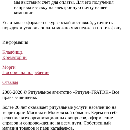
мы выставим счёт для оплаты. Для его получения
направьте заявку на электронную почту нашей
компании.
Если заказ оформлен с курьерской доставкой, уточнить
порядок и условия оплаты можно у менеджера по телефону.
Гроб Печаль ФСР-4 (Гроб Рит 111)
Гроб Венге Четырехгранный «Виконт»
Гроб «Dantes»
Гроб Ромб темный орех
Гроб Печаль ФСР-4 (Гроб Рит 111)
Гроб Венге Четырехгранный «Виконт»
Гроб «Dantes»
Гроб Ромб темный орех
Гроб Печаль ФСР-4 (Гроб Рит 111)
Гроб Венге Четырехгранный «Виконт»
Гроб «Dantes»
Гроб Ромб темный орех
Информация
Лакированные гробы
Лакированные гробы
Гробы обитые тканью
Лакированные гробы
38 250
50 000
30 000
100 000
₽
₽
₽
₽
Кладбища
Крематории
Морги
Пособия на погребение
Отзывы
2006-2026 © Ритуальное агентство «Ритуал–ГРАТЭК» Все
права защищены.
Более 20 лет оказывает ритуальные услуги населению на
территории Москвы и Московской области. Берем на себя
решение всех организационных вопросов, оформление
справок и сопровождение на всем пути. Собственный
магазин товаров и парк катафалков.