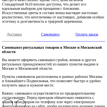
Стандартный №10 вполне доступна, что делает его
идеальным выбором для прощания с близкими.
Искусственные цветы в составе венка выглядят настолько
реалистично, что неотличимы от настоящих, добавляя особую
эстетику и долговечность к траурной церемонии.
Доставка
Самовывоз
Оплата заказа
Самовывоз ритуальных товаров в Москве и Московской
области
Вы можете оформить самовывоз гробов, венков и других
ритуальных принадлежностей из наших пунктов выдачи в
Москве и Московской области.
Пункты самовывоза расположены в разных районах Москвы
и ближайшего Подмосковья, что позволяет быстро и удобно
получить заказ в нужном месте.
Важно: самовывоз осуществляется по предварительному
согласованию. Перед приездом обязательно свяжитесь с
нашим менеджером по телефону или через электронную
Previous slide
Previous slide
Previous slide
Next slide
Next slide
Next slide
почту, указанную на сайте, чтобы подтвердить наличие товара