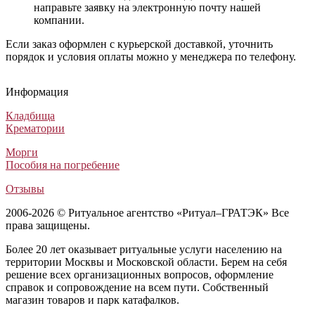
направьте заявку на электронную почту нашей
компании.
Если заказ оформлен с курьерской доставкой, уточнить
порядок и условия оплаты можно у менеджера по телефону.
Гроб Комбинированный ФК-4Б бордовый (ША Комби - Тесеро)
Гроб двухкрышечный Senator вишня
Гроб А3 Экономик
Гроб лакированный Пегас ФПГР-8-1Т
Гроб Комбинированный ФК-4Б бордовый (ША Комби - Тес
Гроб двухкрышечный Senator вишня
Гроб А3 Экономик
Гроб лакированный Пегас ФПГР-8-1Т
Гроб Комбинированный ФК-4Б бордовый (ША Комби - Тесеро)
Гроб двухкрышечный Senator вишня
Гроб А3 Экономик
Гроб лакированный Пегас ФПГР-8-1Т
Информация
Комбинированные гробы
Элитные гробы
Лакированные гробы
Лакированные гробы
30 000
437 500
45 000
104 500
₽
₽
₽
₽
Кладбища
Крематории
Морги
Пособия на погребение
Отзывы
2006-2026 © Ритуальное агентство «Ритуал–ГРАТЭК» Все
права защищены.
Более 20 лет оказывает ритуальные услуги населению на
территории Москвы и Московской области. Берем на себя
решение всех организационных вопросов, оформление
справок и сопровождение на всем пути. Собственный
магазин товаров и парк катафалков.