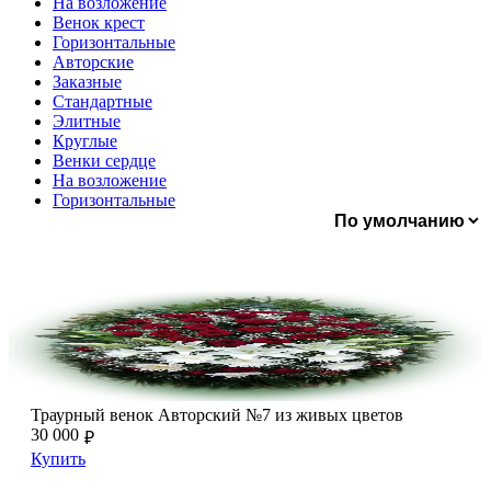
На возложение
Венок крест
Горизонтальные
Авторские
Заказные
Стандартные
Элитные
Круглые
Венки сердце
На возложение
Горизонтальные
Траурный венок Авторский №7 из живых цветов
Траурный венок Авторский №7 из живых цветов
Траурный венок Авторский №7 из живых цветов
30 000
₽
Купить