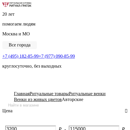
Ритуальная Служба «Ритуал-ГРАТЭК»
20 лет
помогаем людям
Москва и МО
Все города
+7 (495) 182-85-99
+7 (977) 090-85-99
круглосуточно, без выходных
View Cart
Главная
Ритуальные товары
Ритуальные венки
Венки из живых цветов
Авторские
Цена
-
₽
₽