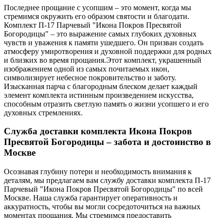
Последнее прощание с усопшим – это момент, когда мы
стремимся окружить его образом святости и благодати.
Комплект П-17 Парчевый "Икона Покров Пресвятой
Богородицы" – это выражение самых глубоких духовных
чувств и уважения к памяти ушедшего. Он призван создать
атмосферу умиротворения и духовной поддержки для родных
и близких во время прощания.Этот комплект, украшенный
изображением одной из самых почитаемых икон,
символизирует небесное покровительство и заботу.
Изысканная парча с благородным блеском делает каждый
элемент комплекта истинным произведением искусства,
способным отразить светлую память о жизни усопшего и его
духовных стремлениях.
Служба доставки комплекта Икона Покров
Пресвятой Богородицы – забота и достоинство в
Москве
Осознавая глубину потери и необходимость внимания к
деталям, мы предлагаем вам службу доставки комплекта П-17
Парчевый "Икона Покров Пресвятой Богородицы" по всей
Москве. Наша служба гарантирует оперативность и
аккуратность, чтобы вы могли сосредоточиться на важных
моментах прощания. Мы стремимся предоставить