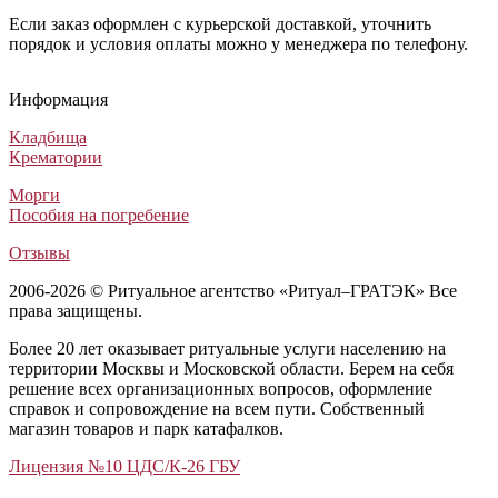
Если заказ оформлен с курьерской доставкой, уточнить
порядок и условия оплаты можно у менеджера по телефону.
Гроб Комбинированный ФК-4Б розовый
Гроб Деловер белый
Гроб «Montana»
Гроб Аполло глянец
Гроб Комбинированный ФК-4Б розовый
Гроб Деловер белый
Гроб «Montana»
Гроб Аполло глянец
Гроб Комбинированный ФК-4Б розовый
Гроб Деловер белый
Гроб «Montana»
Гроб Аполло глянец
Информация
Комбинированные гробы
Элитные гробы
Гробы обитые тканью
Лакированные гробы
30 000
287 000
28 600
89 420
₽
₽
₽
₽
Кладбища
Крематории
Морги
Пособия на погребение
Отзывы
2006-2026 © Ритуальное агентство «Ритуал–ГРАТЭК» Все
права защищены.
Более 20 лет оказывает ритуальные услуги населению на
территории Москвы и Московской области. Берем на себя
решение всех организационных вопросов, оформление
справок и сопровождение на всем пути. Собственный
магазин товаров и парк катафалков.
Лицензия №10 ЦДС/К-26 ГБУ