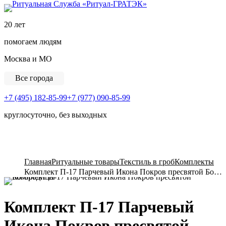
Ритуальная Служба «
20 лет
помогаем людям
Москва и МО
Все города
+7 (495) 182-85-99
+7 (977) 090-85-99
круглосуточно, без выходных
View Cart
Главная
Ритуальные товары
Текстиль в гроб
Комплекты
Комплект П-17 Парчевый Икона Покров пресвятой Богородицы
Комплект П-17 Парчевый
Икона Покров пресвятой