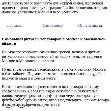
доступность этого комплекта для каждой семьи, желающей
провести прощание в духе традиций и благоговения, отдавая
должное уважение к жизни и вере усопшего.
Доставка
Самовывоз
Оплата заказа
Самовывоз ритуальных товаров в Москве и Московской
области
Вы можете оформить самовывоз гробов, венков и других
ритуальных принадлежностей из наших пунктов выдачи в
Москве и Московской области.
Пункты самовывоза расположены в разных районах Москвы
и ближайшего Подмосковья, что позволяет быстро и удобно
получить заказ в нужном месте.
Важно: самовывоз осуществляется по предварительному
согласованию. Перед приездом обязательно свяжитесь с
нашим менеджером по телефону или через электронную
почту, указанную на сайте, чтобы подтвердить наличие товара
Previous slide
Previous slide
Previous slide
Next slide
Next slide
Next slide
и согласовать время выдачи заказа.