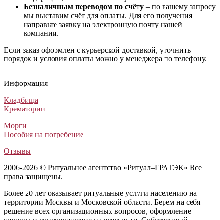
Безналичным переводом по счёту
– по вашему запросу
мы выставим счёт для оплаты. Для его получения
направьте заявку на электронную почту нашей
компании.
Если заказ оформлен с курьерской доставкой, уточнить
порядок и условия оплаты можно у менеджера по телефону.
Гроб Cameo
Гроб Victoria
Гроб «Продольный» (Daba - Продольный)
Гроб Malory
Гроб Cameo
Гроб Victoria
Гроб «Продольный» (Daba - Продольный)
Гроб Malory
Гроб Cameo
Гроб Victoria
Гроб «Продольный» (Daba - Продольный)
Гроб Malory
Информация
Элитные гробы
Элитные гробы
Гробы обитые тканью
Элитные гробы
600 000
331 000
8 600
437 500
₽
₽
₽
₽
Кладбища
Крематории
Морги
Пособия на погребение
Отзывы
2006-2026 © Ритуальное агентство «Ритуал–ГРАТЭК» Все
права защищены.
Более 20 лет оказывает ритуальные услуги населению на
территории Москвы и Московской области. Берем на себя
решение всех организационных вопросов, оформление
справок и сопровождение на всем пути. Собственный