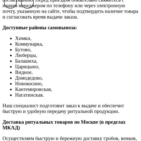
Previous slide
Previous slide
Previous slide
Next slide
Next slide
Next slide
нашим менеджером по телефону или через электронную
почту, указанную на сайте, чтобы подтвердить наличие товара
и согласовать время выдачи заказа.
Доступные районы самовывоза:
Химки,
Коммунарка,
Бутово,
Люберцы,
Балашиха,
Царицыно,
Видное,
Домодедово,
Новокосино,
К
антемировская,
Нагатинская.
Наш специалист подготовит заказ к выдаче и обеспечит
быструю и удобную передачу ритуальной продукции.
Доставка ритуальных товаров по Москве (в пределах
МКАД)
Осуществляем быструю и бережную доставку гробов, венков,