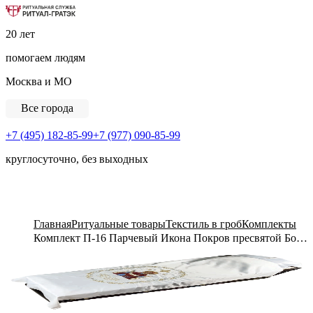
Ритуальная Служба «Ритуал-ГРАТЭК»
20 лет
помогаем людям
Москва и МО
Все города
+7 (495) 182-85-99
+7 (977) 090-85-99
круглосуточно, без выходных
View Cart
Главная
Ритуальные товары
Текстиль в гроб
Комплекты
Комплект П-16 Парчевый Икона Покров пресвятой Богородицы