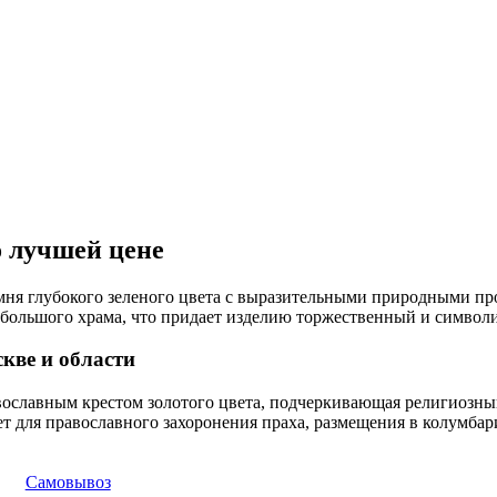
о лучшей цене
амня глубокого зеленого цвета с выразительными природными 
ебольшого храма, что придает изделию торжественный и симво
кве и области
вославным крестом золотого цвета, подчеркивающая религиозны
ет для православного захоронения праха, размещения в колумба
Самовывоз