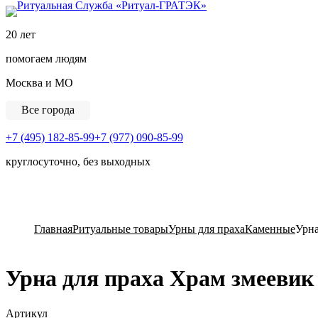
Ритуальная Служба «
20 лет
помогаем людям
Москва и МО
Все города
+7 (495) 182-85-99
+7 (977) 090-85-99
круглосуточно, без выходных
View Cart
Главная
Ритуальные товары
Урны для праха
Каменные
Урна
Урна для праха Храм змеевик
Артикул