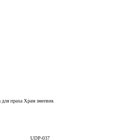
Ритуал-ГРАТЭК»
 для праха Храм змеевик
UDP-037