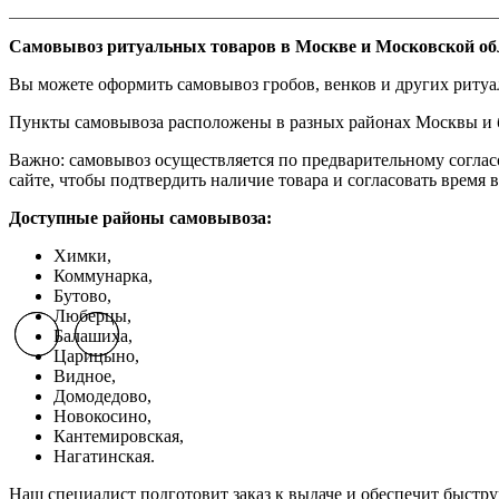
Самовывоз ритуальных товаров в Москве и Московской об
Вы можете оформить самовывоз гробов, венков и других риту
Пункты самовывоза расположены в разных районах Москвы и бл
Важно: самовывоз осуществляется по предварительному соглас
сайте, чтобы подтвердить наличие товара и согласовать время в
Доступные районы самовывоза:
Химки,
Коммунарка,
Бутово,
Люберцы,
Балашиха,
Previous slide
Previous slide
Next slide
Next slide
Царицыно,
Видное,
Домодедово,
Новокосино,
К
антемировская,
Нагатинская.
Наш специалист подготовит заказ к выдаче и обеспечит быстр