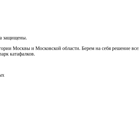
ва защищены.
итории Москвы и Московской области. Берем на себя решение вс
парк катафалков.
ых