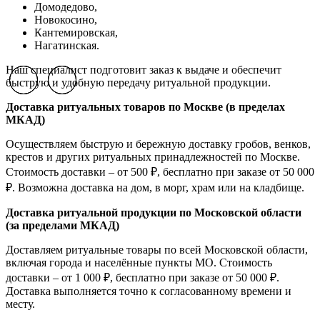
Домодедово,
Новокосино,
К
антемировская,
Нагатинская.
Наш специалист подготовит заказ к выдаче и обеспечит
быструю и удобную передачу ритуальной продукции.
Previous slide
Previous slide
Previous slide
Next slide
Next slide
Next slide
Доставка ритуальных товаров по Москве (в пределах
МКАД)
Осуществляем быструю и бережную доставку гробов, венков,
крестов и других ритуальных принадлежностей по Москве.
Стоимость доставки – от 500 ₽, бесплатно при заказе от 50 000
₽. Возможна доставка на дом, в морг, храм или на кладбище.
Доставка ритуальной продукции по Московской области
(за пределами МКАД)
Доставляем ритуальные товары по всей Московской области,
включая города и населённые пункты МО. Стоимость
доставки – от 1 000 ₽, бесплатно при заказе от 50 000 ₽.
Доставка выполняется точно к согласованному времени и
месту.