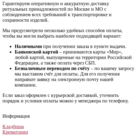
Гарантируем оперативную и аккуратную доставку
ритуальных принадлежностей по Москве и МО с
соблюдением всех требований к транспортировке и
сохранности изделий.
Мы предусмотрели несколько удобных способов оплаты,
чтобы вы могли выбрать наиболее подходящий вариант:
Наличными
при получении заказа в пункте выдачи.
Банковской картой
– принимаются карты «Мир»,
любой картой, выпущенные на территории Российской
Федерации, а также оплата через СБП.
Безналичным переводом по счёту
– по вашему запросу
мы выставим счёт для оплаты. Для его получения
направьте заявку на электронную почту нашей
компании.
Если заказ оформлен с курьерской доставкой, уточнить
порядок и условия оплаты можно у менеджера по телефону.
Венок на похороны Траурный №39
Ритуальный венок Авторский №13
Похоронный венок Элитный №76
Траурный венок на похороны №6
Венок на похороны Траурный №39
Ритуальный венок Авторский №13
Похоронный венок Элитный №76
Траурный венок на похороны №6
Венок на похороны Траурный №39
Ритуальный венок Авторский №13
Похоронный венок Элитный №76
Траурный венок на похороны №6
Информация
Венки из живых цветов
Венки из искусственных цветов
Венки из искусственных цветов
Венки из живых цветов
30 000
17 500
6 500
30 000
₽
₽
₽
₽
Кладбища
Крематории