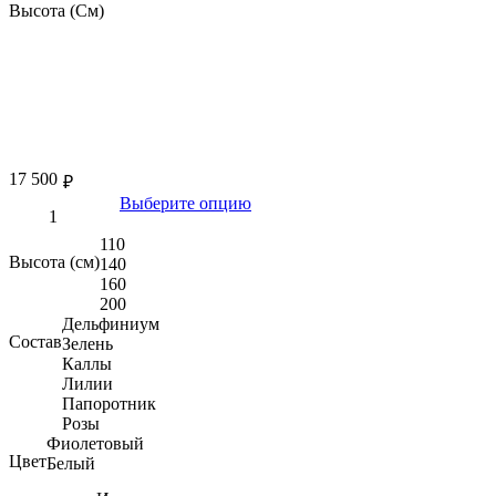
Высота (См)
17 500
₽
Выберите опцию
110
Высота (см)
140
160
200
Дельфиниум
Состав
Зелень
Каллы
Лилии
Папоротник
Розы
Фиолетовый
Цвет
Белый