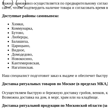
Важно: самовывоз осуществляется по предварительному соглас
Previous slide
Previous slide
Previous slide
Next slide
Next slide
Next slide
сайте, чтобы подтвердить наличие товара и согласовать время в
Доступные районы самовывоза:
Химки,
Коммунарка,
Бутово,
Люберцы,
Балашиха,
Царицыно,
Видное,
Домодедово,
Новокосино,
К
антемировская,
Нагатинская.
Наш специалист подготовит заказ к выдаче и обеспечит быстр
Доставка ритуальных товаров по Москве (в пределах МКА
Осуществляем быструю и бережную доставку гробов, венков, кр
Возможна доставка на дом, в морг, храм или на кладбище.
Доставка ритуальной продукции по Московской области (з