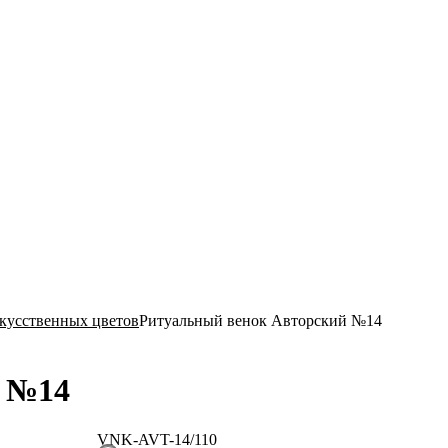
Ритуал-ГРАТЭК»
скусственных цветов
Ритуальный венок Авторский №14
й №14
VNK-AVT-14/110