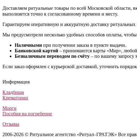
Доставляем ритуальные товары по всей Московской области, вкл
выполняется точно к согласованному времени и месту.
Гарантируем оперативную и аккуратную доставку ритуальных 
Мы предусмотрели несколько удобных способов оплаты, чтобы
Наличными
при получении заказа в пункте выдачи.
Банковской картой
– принимаются карты «Мир», любой 
Безналичным переводом по счёту
– по вашему запросу 
Если заказ оформлен с курьерской доставкой, уточнить порядо
Гроб Каталония ФКА-4
Гроб Olivia махагон (Гроб Морган махагон)
Гроб Европа 3
Гроб Бергамо Италия ФБ-6Т колода
Гроб Каталония ФКА-4
Гроб Olivia махагон (Гроб Морган махагон)
Гроб Европа 3
Гроб Бергамо Италия ФБ-6Т колода
Гроб Каталония ФКА-4
Гроб Olivia махагон (Гроб Морган махагон)
Гроб Европа 3
Гроб Бергамо Италия ФБ-6Т колода
Информация
Лакированные гробы
Элитные гробы
Гробы европейского производства класса люкс
Лакированные гробы
47 770
546 000
274 500
62 000
₽
₽
₽
₽
Кладбища
Крематории
Морги
Пособия на погребение
Отзывы
2006-2026 © Ритуальное агентство «Ритуал–ГРАТЭК» Все пра