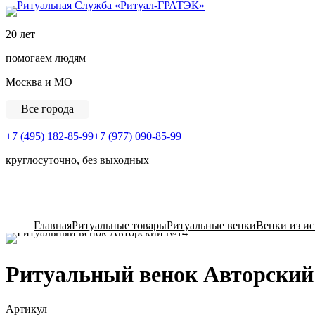
Ритуальная Служба «
20 лет
помогаем людям
Москва и МО
Все города
+7 (495) 182-85-99
+7 (977) 090-85-99
круглосуточно, без выходных
View Cart
Главная
Ритуальные товары
Ритуальные венки
Венки из и
Ритуальный венок Авторски
Артикул