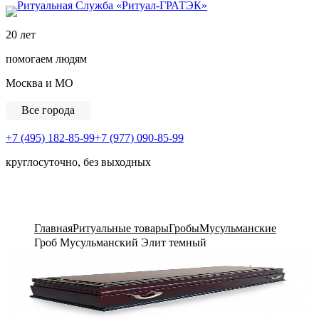
Ритуальная Служба «
20 лет
помогаем людям
Москва и МО
Все города
+7 (495) 182-85-99
+7 (977) 090-85-99
круглосуточно, без выходных
View Cart
Главная
Ритуальные товары
Гробы
Мусульманские
Гроб Мусульманский Элит темный