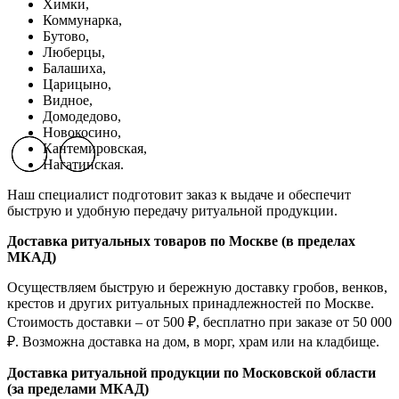
Химки,
Коммунарка,
Бутово,
Люберцы,
Балашиха,
Царицыно,
Видное,
Домодедово,
Новокосино,
К
антемировская,
Previous slide
Previous slide
Previous slide
Next slide
Next slide
Next slide
Нагатинская.
Наш специалист подготовит заказ к выдаче и обеспечит
быструю и удобную передачу ритуальной продукции.
Доставка ритуальных товаров по Москве (в пределах
МКАД)
Осуществляем быструю и бережную доставку гробов, венков,
крестов и других ритуальных принадлежностей по Москве.
Стоимость доставки – от 500 ₽, бесплатно при заказе от 50 000
₽. Возможна доставка на дом, в морг, храм или на кладбище.
Доставка ритуальной продукции по Московской области
(за пределами МКАД)