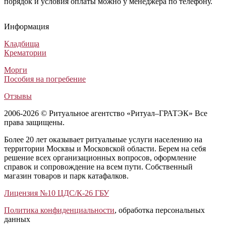
порядок и условия оплаты можно у менеджера по телефону.
Венок на похороны из живых цветов №10
Венок на могилу №30 из живых цветов
Похоронный венок на гроб (флоретка) №10
Ритуальный венок Элитный №55
Венок на похороны из живых цветов №10
Венок на могилу №30 из живых цветов
Похоронный венок на гроб (флоретка) №10
Ритуальный венок Элитный №55
Венок на похороны из живых цветов №10
Венок на могилу №30 из живых цветов
Похоронный венок на гроб (флоретка) №10
Ритуальный венок Элитный №55
Информация
Венки из живых цветов
Венки из живых цветов
Венки из живых цветов
Венки из искусственных цветов
46 000
30 000
45 000
6 500
₽
₽
₽
₽
Кладбища
Крематории
Морги
Пособия на погребение
Отзывы
2006-2026 © Ритуальное агентство «Ритуал–ГРАТЭК» Все
права защищены.
Более 20 лет оказывает ритуальные услуги населению на
территории Москвы и Московской области. Берем на себя
решение всех организационных вопросов, оформление
справок и сопровождение на всем пути. Собственный
магазин товаров и парк катафалков.
Лицензия №10 ЦДС/К-26 ГБУ
Политика конфиденциальности
, обработка персональных
данных